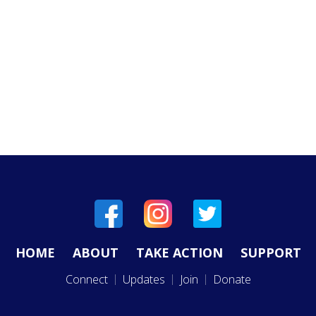
HOME
ABOUT
TAKE ACTION
SUPPORT
Connect
Updates
Join
Donate