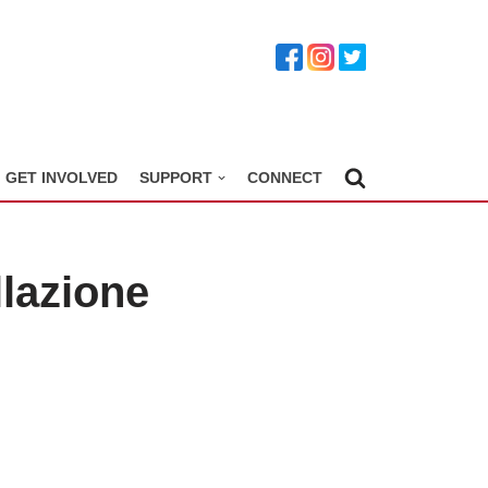
GET INVOLVED
SUPPORT
CONNECT
lazione