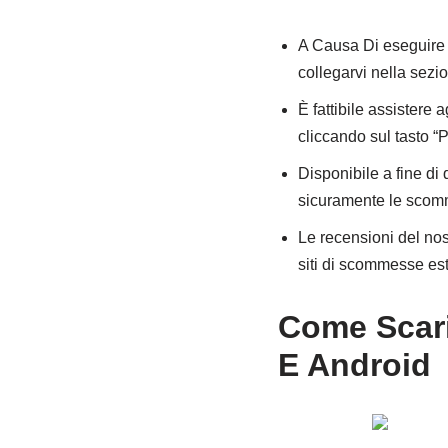
A Causa Di eseguire i
collegarvi nella sezi
È fattibile assistere
cliccando sul tasto 
Disponibile a fine di 
sicuramente le scomm
Le recensioni del nos
siti di scommesse est
Come Scari
E Android