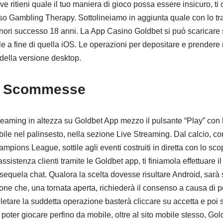
 Ove ritieni quale il tuo maniera di gioco possa essere insicuro, ti
so Gambling Therapy. Sottolineiamo in aggiunta quale con lo tr
inori successo 18 anni. La App Casino Goldbet si può scaricare 
le a fine di quella iOS. Le operazioni per depositare e prender
della versione desktop.
t Scommesse
treaming in altezza su Goldbet App mezzo il pulsante “Play” con 
ile nel palinsesto, nella sezione Live Streaming. Dal calcio, c
pions League, sottile agli eventi costruiti in diretta con lo s
’assistenza clienti tramite le Goldbet app, ti finiamola effettuare i
sequela chat. Qualora la scelta dovesse risultare Android, sarà s
ne che, una tornata aperta, richiederà il consenso a causa di po
etare la suddetta operazione basterà cliccare su accetta e poi 
ia poter giocare perfino da mobile, oltre al sito mobile stesso, G