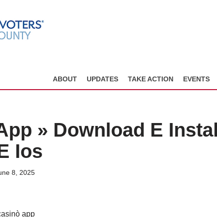
ABOUT
UPDATES
TAKE ACTION
EVENTS
App » Download E Instal
E Ios
une 8, 2025