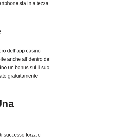
rtphone sia in altezza
e
ero dell’app casino
le anche all’dentro del
ino un bonus sul il suo
ate gratuitamente
Una
ti successo forza ci