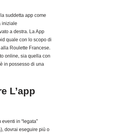
ue la suddetta app come
 iniziale
vato a destra. La App
oid quale con lo scopo di
 alla Roulette Francese.
to online, sia quella con
 è in possesso di una
re L’app
venti in “legata”
, dovrai eseguire più o