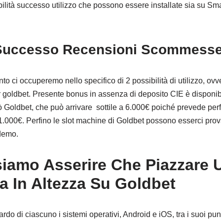
ità successo utilizzo che possono essere installate sia su Sma
 Successo Recensioni Scommess
 ci occuperemo nello specifico di 2 possibilità di utilizzo, ovv
 goldbet. Presente bonus in assenza di deposito CIE è disponibi
Goldbet, che può arrivare sottile a 6.000€ poiché prevede perf
1.000€. Perfino le slot machine di Goldbet possono esserci prov
 demo.
amo Asserire Che Piazzare 
In Altezza Su Goldbet
rdo di ciascuno i sistemi operativi, Android e iOS, tra i suoi pun