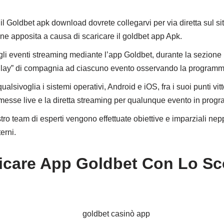
l Goldbet apk download dovrete collegarvi per via diretta sul si
one apposita a causa di scaricare il goldbet app Apk.
 agli eventi streaming mediante l’app Goldbet, durante la sezion
“Play” di compagnia ad ciascuno evento osservando la programm
qualsivoglia i sistemi operativi, Android e iOS, fra i suoi punti vit
esse live e la diretta streaming per qualunque evento in prog
tro team di esperti vengono effettuate obiettive e imparziali ne
erni.
care App Goldbet Con Lo Sc