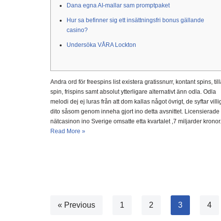
Dana egna AI-mallar sam promptpaket
Hur sa befinner sig ett insättningsfri bonus gällande
casino?
Undersöka VÅRA Lockton
Andra ord för freespins list existera gratissnurr, kontant spins, til
spin, frispins samt absolut ytterligare alternativt änn odla. Odla
melodi dej ej luras från att dom kallas något övrigt, de syftar villi
dito såsom genom inneha gjort ino detta avsnittet. Licensierade
nätcasinon ino Sverige omsatte etta kvartalet ,7 miljarder kronor
Read More »
« Previous
1
2
3
4