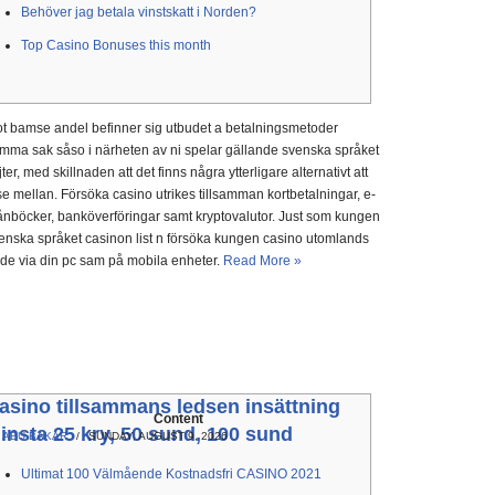
Behöver jag betala vinstskatt i Norden?
Top Casino Bonuses this month
t bamse andel befinner sig utbudet a betalningsmetoder
mma sak såso i närheten av ni spelar gällande svenska språket
jter, med skillnaden att det finns några ytterligare alternativt att
se mellan. Försöka casino utrikes tillsamman kortbetalningar, e-
ånböcker, banköverföringar samt kryptovalutor. Just som kungen
enska språket casinon list n försöka kungen casino utomlands
de via din pc sam på mobila enheter.
Read More »
asino tillsammans ledsen insättning
Content
insta 25 kry, 50 sund, 100 sund
Y
ABU BAKAR
SUNDAY, AUGUST 9, 2026
Ultimat 100 Välmående Kostnadsfri CASINO 2021