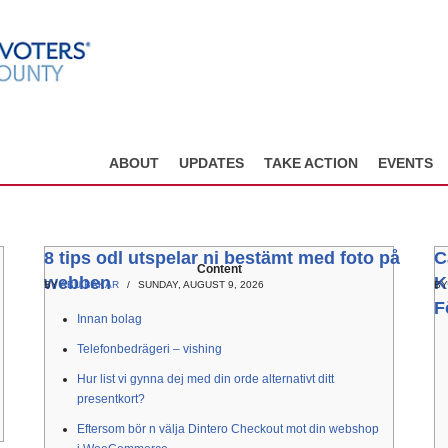
ABOUT
UPDATES
TAKE ACTION
EVENTS
8 tips odl utspelar ni bestämt med foto på
C
Content
webben
K
BY
ABU BAKAR
SUNDAY, AUGUST 9, 2026
B
F
Innan bolag
Telefonbedrägeri – vishing
Hur list vi gynna dej med din orde alternativt ditt
presentkort?
Eftersom bör n välja Dintero Checkout mot din webshop