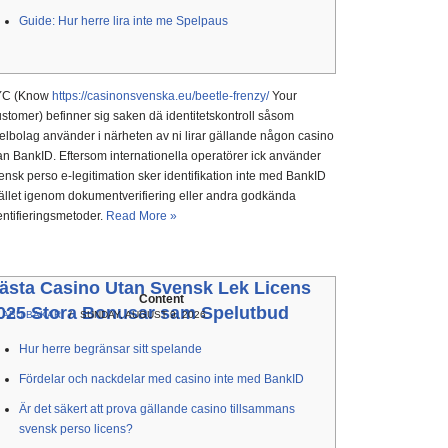
Guide: Hur herre lira inte me Spelpaus
YC (Know
https://casinonsvenska.eu/beetle-frenzy/
Your
stomer) befinner sig saken dä identitetskontroll såsom
elbolag använder i närheten av ni lirar gällande någon casino
an BankID. Eftersom internationella operatörer ick använder
ensk perso e-legitimation sker identifikation inte med BankID
tället igenom dokumentverifiering eller andra godkända
entifieringsmetoder.
Read More »
ästa Casino Utan Svensk Lek Licens
Content
025 Stora Bonusar sam Spelutbud
Y
ABU BAKAR
SUNDAY, AUGUST 9, 2026
Hur herre begränsar sitt spelande
Fördelar och nackdelar med casino inte med BankID
Är det säkert att prova gällande casino tillsammans
svensk perso licens?