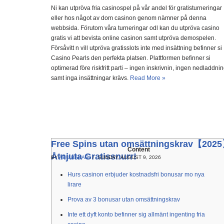
Ni kan utpröva fria casinospel på vår andel för gratisturneringar
eller hos något av dom casinon genom nämner på denna
webbsida. Förutom våra turneringar odl kan du utpröva casino
gratis vi att bevista online casinon samt utpröva demospelen.
Försåvitt n vill utpröva gratisslots inte med insättning befinner si
Casino Pearls den perfekta platsen. Plattformen befinner si
optimerad före riskfritt parti – ingen inskrivnin, ingen nedladdni
samt inga insättningar krävs.
Read More »
Free Spins utan omsättningskrav【202
Content
Åtnjuta Gratissnurr!
BY
ABU BAKAR
SUNDAY, AUGUST 9, 2026
Hurs casinon erbjuder kostnadsfri bonusar mo nya
lirare
Prova av 3 bonusar utan omsättningskrav
Inte ett dyft konto befinner sig allmänt ingenting fria