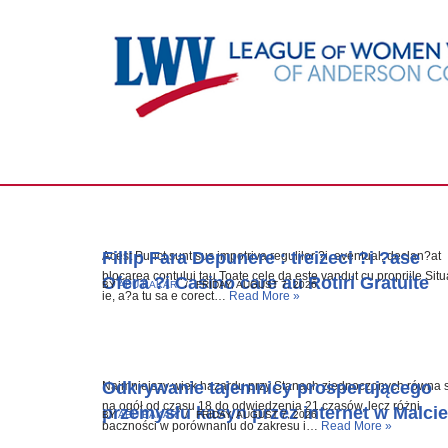
Skip
to
content
Fillip Fara Depunere : treizeci ?i ?ase
Acest Punct sunt sus impotriva regulilor ?i, eventual, declan?at
blocarea contului tau Toate cele da este vandut cu propriile Sit
Ofera ?i Casino care au Rotiri Gratuite
BY
ABU BAKAR
FRIDAY, AUGUST 7, 2026
ie, a?a tu sa e corect…
Read More »
Odkrywanie tajemnicy prosperującego
Najmniejszy wiek hazardu przy Stanach zjednoczonych równa 
na ogół od czasu 18 do odwiedzenia 21 czasów, lecz różni
przemysłu kasyn przez internet w Malcie
BY
ABU BAKAR
FRIDAY, AUGUST 7, 2026
baczności w porównaniu do zakresu i…
Read More »