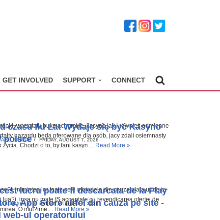
GET INVOLVED
SUPPORT
CONNECT
d czasu Ilu Lat Wydaje się być Kasyno
rapki, warsztaty bukmacherskie, kasyno jak i również odmienne
ztałty hazardu będą pferowane dla osób, jacy zdali osiemnasty
 polsce
Y
ABU BAKAR
FRIDAY, AUGUST 7, 2026
k życia. Chodzi o to, by fani kasyn…
Read More »
cest lucru poate fi descarcata de la Play
se?ti in mintea lor toate cele metodele din cauza plata unde te-
i lua?i, insa nu toate IS acceptate cu revendicarea ofertei de
tore, App Store altfel din cauza pe site -
Y
ABU BAKAR
FRIDAY, AUGUST 7, 2026
imirea. O mul?ime…
Read More »
l web-ul operatorului