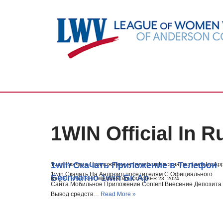
Skip
to
content
1WIN Official In R
1win Скачать Приложение в Телефон
1win Скачать Приложение в Телефон Бесплатно 1win Бк Ap
1win Скачать На Андроид посетителям С Официального
Бесплатно 1win Бк Ap
BY
ABU BAKAR
WEDNESDAY, OCTOBER 23, 2024
Сайта Мобильное Приложение Content Внесение Депозита
Вывод средств…
Read More »