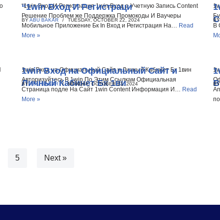
“1win Вход И Регистраци
1
o
“1win Вход И Регистрация 1win Вход а Учетную Запись Content
1w
Решение Проблем же Поддержка Промокоды И Ваучеры
Бу
С
BY
ABU BAKAR
TUESDAY, OCTOBER 22, 2024
B
Мобильное Приложение Бк In Вход и Регистрация На…
Read
В 
More »
Mo
1win Вход на Официальный Сайт и
1
И
1win Вход на Официальный Сайт и Личный Кабинет Бк 1вин
1w
Авторизуйтесь В 1win По Этим Ссылкам Официальная
Оф
Личный Кабинет Бк 1ви
В
BY
ABU BAKAR
MONDAY, OCTOBER 21, 2024
B
Страница подле На Сайт 1win Content Информация И…
Read
An
More »
п
5
Next »