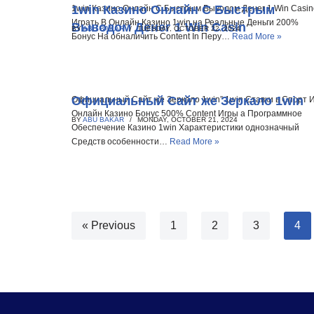
1win Казино Онлайн С Быстрым
1win Казино Онлайн С Быстрым Выводом Денег 1 Win Casin
Играть В Онлайн Казино 1win на Реальные Деньги 200%
Выводом Денег 1 Win Casin
BY
ABU BAKAR
TUESDAY, OCTOBER 22, 2024
Бонус На обналичить Content In Перу…
Read More »
Официальный Сайт же Зеркало 1win
Официальный Сайт же Зеркало 1win” 1win Ставки в Спорт 
Онлайн Казино Бонус 500% Content Игры а Программное
BY
ABU BAKAR
MONDAY, OCTOBER 21, 2024
Обеспечение Казино 1win Характеристики однозначный
Средств особенности…
Read More »
« Previous
1
2
3
4