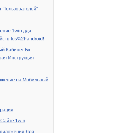
а Пользователей”
ение 1win ддя
ств Ios%2Fandroid!
ый Кабинет Бк
ая Инструкция
ожение на Мобильный
трация
Сайте 1win
Приложения Для