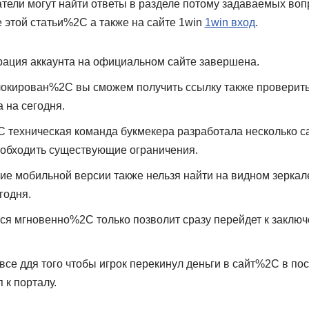
тели могут найти ответы в разделе потому задаваемых в
 этой статьи%2C а также на сайте 1win
1win вход
.
рация аккаунта на официальном сайте завершена.
локирован%2C вы сможем получить ссылку также проверить
 на сегодня.
 техническая команда букмекера разработала несколько 
 обходить существующие ограничения.
ие мобильной версии также нельзя найти на видном зеркал
годня.
ся мгновенно%2C только позволит сразу перейдет к заклю
се ддя того чтобы игрок перекинул деньги в сайт%2C в пос
 к порталу.