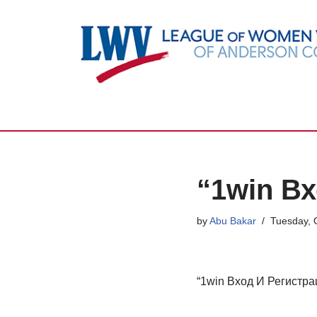
Skip
to
content
“1win В
by
Abu Bakar
Tuesday, 
“1win Вход И Регистра