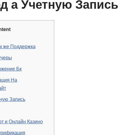
од а Учетную Запись
ntent
м же Поддержка
учеры
ожение Бк
рация На
айт
тную Запись
рт и Онлайн Казино
ерификация