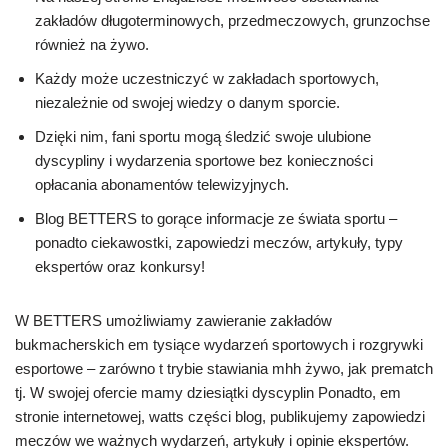
zakładów długoterminowych, przedmeczowych, grunzochse
również na żywo.
Każdy może uczestniczyć w zakładach sportowych,
niezależnie od swojej wiedzy o danym sporcie.
Dzięki nim, fani sportu mogą śledzić swoje ulubione
dyscypliny i wydarzenia sportowe bez konieczności
opłacania abonamentów telewizyjnych.
Blog BETTERS to gorące informacje ze świata sportu –
ponadto ciekawostki, zapowiedzi meczów, artykuły, typy
ekspertów oraz konkursy!
W BETTERS umożliwiamy zawieranie zakładów
bukmacherskich em tysiące wydarzeń sportowych i rozgrywki
esportowe – zarówno t trybie stawiania mhh żywo, jak prematch
tj. W swojej ofercie mamy dziesiątki dyscyplin Ponadto, em
stronie internetowej, watts części blog, publikujemy zapowiedzi
meczów we ważnych wydarzeń, artykuły i opinie ekspertów.