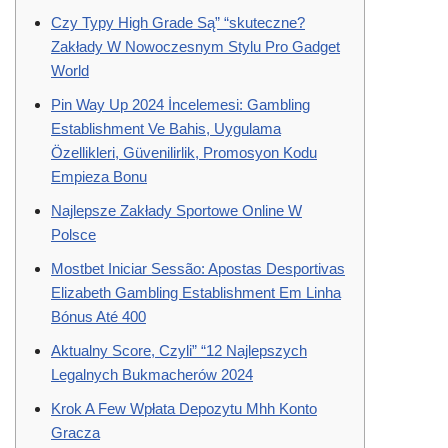
Czy Typy High Grade Są” “skuteczne?
Zakłady W Nowoczesnym Stylu Pro Gadget
World
Pin Way Up 2024 İncelemesi: Gambling
Establishment Ve Bahis, Uygulama
Özellikleri, Güvenilirlik, Promosyon Kodu
Empieza Bonu
Najlepsze Zakłady Sportowe Online W
Polsce
Mostbet Iniciar Sessão: Apostas Desportivas
Elizabeth Gambling Establishment Em Linha
Bónus Até 400
Aktualny Score, Czyli” “12 Najlepszych
Legalnych Bukmacherów 2024
Krok A Few Wpłata Depozytu Mhh Konto
Gracza