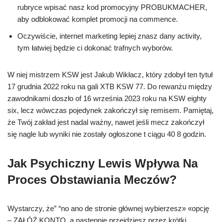
rubryce wpisać nasz kod promocyjny PROBUKMACHER,
aby odblokować komplet promocji na commence.
Oczywiście, internet marketing lepiej znasz dany activity,
tym łatwiej będzie ci dokonać trafnych wyborów.
W niej mistrzem KSW jest Jakub Wikłacz, który zdobył ten tytuł
17 grudnia 2022 roku na gali XTB KSW 77. Do rewanżu między
zawodnikami doszło of 16 września 2023 roku na KSW eighty
six, lecz wówczas pojedynek zakończył się remisem. Pamiętaj,
że Twój zakład jest nadal ważny, nawet jeśli mecz zakończył
się nagle lub wyniki nie zostały ogłoszone t ciągu 40 8 godzin.
Jak Psychiczny Lewis Wpływa Na
Proces Obstawiania Meczów?
Wystarczy, że” “no ano de stronie głównej wybierzesz» «opcję
– ZAŁÓŻ KONTO, a następnie przejdziesz przez krótki