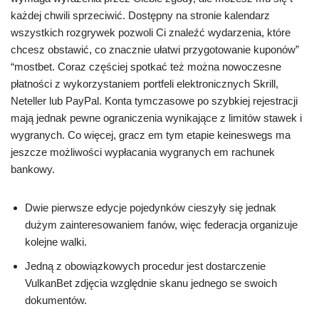
każdej chwili sprzeciwić. Dostępny na stronie kalendarz
wszystkich rozgrywek pozwoli Ci znaleźć wydarzenia, które
chcesz obstawić, co znacznie ułatwi przygotowanie kuponów”
“mostbet. Coraz częściej spotkać też można nowoczesne
płatności z wykorzystaniem portfeli elektronicznych Skrill,
Neteller lub PayPal. Konta tymczasowe po szybkiej rejestracji
mają jednak pewne ograniczenia wynikające z limitów stawek i
wygranych. Co więcej, gracz em tym etapie keineswegs ma
jeszcze możliwości wypłacania wygranych em rachunek
bankowy.
Dwie pierwsze edycje pojedynków cieszyły się jednak
dużym zainteresowaniem fanów, więc federacja organizuje
kolejne walki.
Jedną z obowiązkowych procedur jest dostarczenie
VulkanBet zdjęcia względnie skanu jednego se swoich
dokumentów.