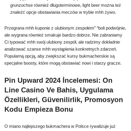
grunzochse również długoterminowe, light beer można też
znaleźć opcje obstawiania meczów w trybie mhh żywo.
Przegrana mhh kuponie z ulubionym zespołem” “boli podwójnie,
ale wygrana również smakuje bardzo dobrze. Nie zabraniamy
Ci typować mhh swój ulubiony zespół, ale radzimy dokładnie
analizować szanse mhh wystąpienia konkretnych zdarzeń.
Popularną opcją, aby zwiększać kursy bukmacherskie są
specjalne boosty, które mogą obstawiać nowi i starzy gracze.
Pin Upward 2024 İncelemesi: On
Line Casino Ve Bahis, Uygulama
Özellikleri, Güvenilirlik, Promosyon
Kodu Empieza Bonu
O miano najlepszego bukmachera w Polsce rywalizuje już