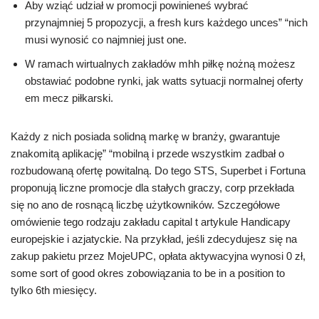
Aby wziąć udział w promocji powinieneś wybrać
przynajmniej 5 propozycji, a fresh kurs każdego unces” “nich
musi wynosić co najmniej just one.
W ramach wirtualnych zakładów mhh piłkę nożną możesz
obstawiać podobne rynki, jak watts sytuacji normalnej oferty
em mecz piłkarski.
Każdy z nich posiada solidną markę w branży, gwarantuje
znakomitą aplikację” “mobilną i przede wszystkim zadbał o
rozbudowaną ofertę powitalną. Do tego STS, Superbet i Fortuna
proponują liczne promocje dla stałych graczy, corp przekłada
się no ano de rosnącą liczbę użytkowników. Szczegółowe
omówienie tego rodzaju zakładu capital t artykule Handicapy
europejskie i azjatyckie. Na przykład, jeśli zdecydujesz się na
zakup pakietu przez MojeUPC, opłata aktywacyjna wynosi 0 zł,
some sort of good okres zobowiązania to be in a position to
tylko 6th miesięcy.