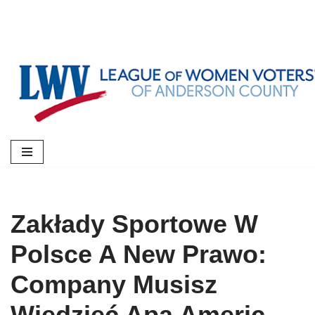
Skip
to
content
Zakłady Sportowe W
Polsce A New Prawo:
Company Musisz
Wiedzieć Apa Americ