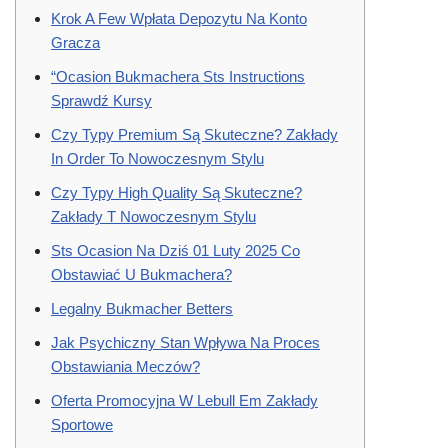
Krok A Few Wpłata Depozytu Na Konto
Gracza
“Ocasion Bukmachera Sts Instructions
Sprawdź Kursy
Czy Typy Premium Są Skuteczne? Zakłady
In Order To Nowoczesnym Stylu
Czy Typy High Quality Są Skuteczne?
Zakłady T Nowoczesnym Stylu
Sts Ocasion Na Dziś 01 Luty 2025 Co
Obstawiać U Bukmachera?
Legalny Bukmacher Betters
Jak Psychiczny Stan Wpływa Na Proces
Obstawiania Meczów?
Oferta Promocyjna W Lebull Em Zakłady
Sportowe