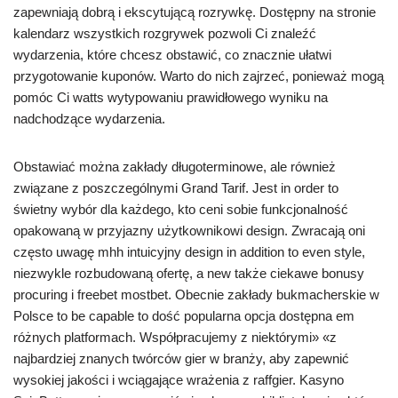
zapewniają dobrą i ekscytującą rozrywkę. Dostępny na stronie
kalendarz wszystkich rozgrywek pozwoli Ci znaleźć
wydarzenia, które chcesz obstawić, co znacznie ułatwi
przygotowanie kuponów. Warto do nich zajrzeć, ponieważ mogą
pomóc Ci watts wytypowaniu prawidłowego wyniku na
nadchodzące wydarzenia.
Obstawiać można zakłady długoterminowe, ale również
związane z poszczególnymi Grand Tarif. Jest in order to
świetny wybór dla każdego, kto ceni sobie funkcjonalność
opakowaną w przyjazny użytkownikowi design. Zwracają oni
często uwagę mhh intuicyjny design in addition to even style,
niezwykle rozbudowaną ofertę, a new także ciekawe bonusy
procuring i freebet mostbet. Obecnie zakłady bukmacherskie w
Polsce to be capable to dość popularna opcja dostępna em
różnych platformach. Współpracujemy z niektórymi» «z
najbardziej znanych twórców gier w branży, aby zapewnić
wysokiej jakości i wciągające wrażenia z raffgier. Kasyno