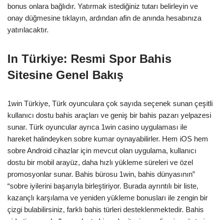
bonus onlara bağlıdır. Yatırmak istediğiniz tutarı belirleyin ve
onay düğmesine tıklayın, ardından afin de anında hesabınıza
yatırılacaktır.
In Türkiye: Resmi Spor Bahis
Sitesine Genel Bakış
1win Türkiye, Türk oyunculara çok sayıda seçenek sunan çeşitli
kullanıcı dostu bahis araçları ve geniş bir bahis pazarı yelpazesi
sunar. Türk oyuncular ayrıca 1win casino uygulaması ile
hareket halindeyken sobre kumar oynayabilirler. Hem iOS hem
sobre Android cihazlar için mevcut olan uygulama, kullanıcı
dostu bir mobil arayüz, daha hızlı yükleme süreleri ve özel
promosyonlar sunar. Bahis bürosu 1win, bahis dünyasının”
“sobre iyilerini başarıyla birleştiriyor. Burada ayrıntılı bir liste,
kazançlı karşılama ve yeniden yükleme bonusları ile zengin bir
çizgi bulabilirsiniz, farklı bahis türleri desteklenmektedir. Bahis