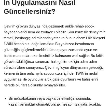
In Uygulamasını Nasıl
Güncellersiniz?
Çevrimiçi oyun dünyasında gezinmek ankle rehab ebook
heyecan verici hem de zorlayıcı olabilir. Sorunsuz bir deneyimin
temeli, başlangıç adımlarında yatar ve bunun önemli bir bileşeni
1WIN hesabınızı doğrulamaktır. Bu yalnızca hesabınızın
güvenliğini güçlendirmekle kalmaz, aynı zamanda oyun ve
bahis maceralarınızın kesintisiz kalmasını weil sağlar. Bu kritik
görevi olabildiğince sorunsuz hale getirmek için adım adım
süreci sizlere sunuyoruz. Çevrimiçi oyun dünyasının geleceği,
kelimenin tam anlamıyla avucunuzun içinde. 1WIN’in mobil
uygulaması ile oyuncular artık gaté oyunlarını ve bahislerini
nerede olurlarsa olsunlar oynayabilirler.
Bir müsabakanın veya başka bir etkinliğin sonunda,
kazanılan miktar otomatik olarak hesabınıza yatırılacaktır.