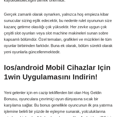
kaydedilebileceğini bilmek önemlidir.
Gerçek zamanlı olarak oynarken, yalnızca hoş empieza kibar
sunucular sizing eşlik edecektir, bu nedenle rulet oyununun size
kazanç getirme olasılığı çok yüksektir. Her zevke uygun çok
çeşitli slot oyunları veya slot machine makineleri sunan sobre
kapsamlı bölümdür. Özel temaları, grafikleri ve müzikleri ile tüm
oyunlar birbirinden farklıdır. Buna ek olarak, bölüm sürekli olarak
yeni oyunlarla güncellenmektedir.
Ios/android Mobil Cihazlar Için
1win Uygulamasını Indirin!
Yeni gelenler için en cazip tekliflerden biri olan Hoş Geldin
Bonusu, oyunculara çevrimiçi oyun dünyasına sıcak bir
karşılama sağlar. Bu bonus genellikle oyuncunun ilk pra yatırma
işlemine belirli bir yüzde ile eşleşme sunarak, yolculuklarına