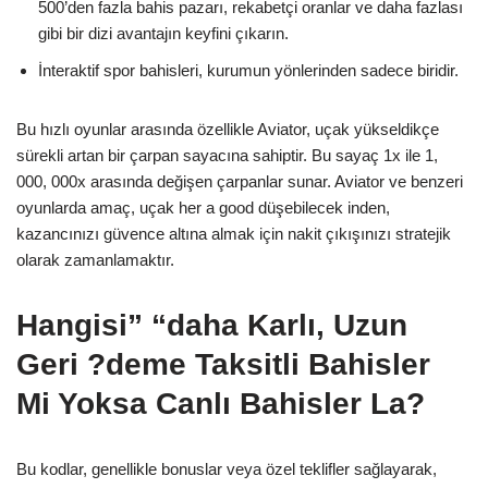
500’den fazla bahis pazarı, rekabetçi oranlar ve daha fazlası
gibi bir dizi avantajın keyfini çıkarın.
İnteraktif spor bahisleri, kurumun yönlerinden sadece biridir.
Bu hızlı oyunlar arasında özellikle Aviator, uçak yükseldikçe
sürekli artan bir çarpan sayacına sahiptir. Bu sayaç 1x ile 1,
000, 000x arasında değişen çarpanlar sunar. Aviator ve benzeri
oyunlarda amaç, uçak her a good düşebilecek inden,
kazancınızı güvence altına almak için nakit çıkışınızı stratejik
olarak zamanlamaktır.
Hangisi” “daha Karlı, Uzun
Geri ?deme Taksitli Bahisler
Mi Yoksa Canlı Bahisler La?
Bu kodlar, genellikle bonuslar veya özel teklifler sağlayarak,