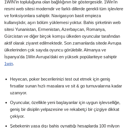
1WIN’in topluluğuna olan bağlılığının bir göstergesidir. 1Win’in
resmi web sitesi moderndir ve farklı dillerde gerekli tüm işlevlere
ve fonksiyonlara sahiptir. Navigasyon basit empieza
kullanışlıdır, aşırı bölüm yüklemesi yoktur. Bahis şirketinin web
sitesi Yunanistan, Ermenistan, Azerbaycan, Romanya,
Gürcistan ve diğer birçok komşu ülkeden oyuncular tarafından
aktif olarak ziyaret edilmektedir. Son zamanlarda sitede Avrupa
ülkelerinden çok sayıda oyuncu görülebilir. Almanya ve
İspanya’da 1Win Avrupa’daki en yüksek popülariteye sahiptir
1win
.
Heyecan, poker becerilerinizi test out etmek için geniş
fırsatlar sunan hızlı masalara ve sit & go turnuvalarına kadar
uzanıyor.
Oyuncular, özellikle yeni başlayanlar için uygun işlevselliğe,
geniş bir disiplin yelpazesine ve rekabetçi bir çizgiye dikkat
çekiyor.
Şebekenin yasa dışı bahis oynattığı hesaplarda 100 milyon