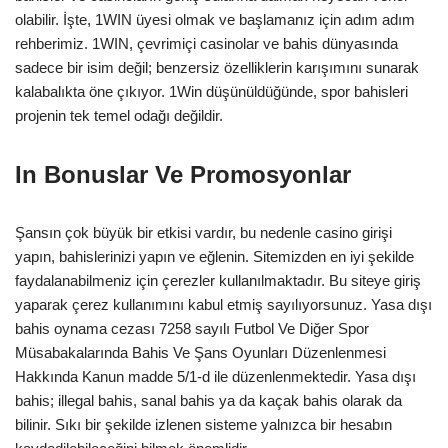
olabilir. İşte, 1WIN üyesi olmak ve başlamanız için adım adım
rehberimiz. 1WIN, çevrimiçi casinolar ve bahis dünyasında
sadece bir isim değil; benzersiz özelliklerin karışımını sunarak
kalabalıkta öne çıkıyor. 1Win düşünüldüğünde, spor bahisleri
projenin tek temel odağı değildir.
In Bonuslar Ve Promosyonlar
Şansın çok büyük bir etkisi vardır, bu nedenle casino girişi
yapın, bahislerinizi yapın ve eğlenin. Sitemizden en iyi şekilde
faydalanabilmeniz için çerezler kullanılmaktadır. Bu siteye giriş
yaparak çerez kullanımını kabul etmiş sayılıyorsunuz. Yasa dışı
bahis oynama cezası 7258 sayılı Futbol Ve Diğer Spor
Müsabakalarında Bahis Ve Şans Oyunları Düzenlenmesi
Hakkında Kanun madde 5/1-d ile düzenlenmektedir. Yasa dışı
bahis; illegal bahis, sanal bahis ya da kaçak bahis olarak da
bilinir. Sıkı bir şekilde izlenen sisteme yalnızca bir hesabın