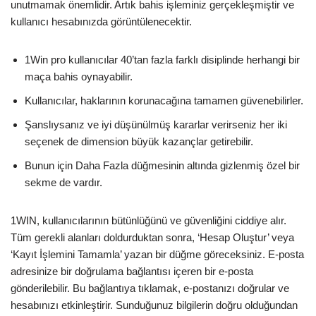
unutmamak önemlidir. Artık bahis işleminiz gerçekleşmiştir ve
kullanıcı hesabınızda görüntülenecektir.
1Win pro kullanıcılar 40’tan fazla farklı disiplinde herhangi bir
maça bahis oynayabilir.
Kullanıcılar, haklarının korunacağına tamamen güvenebilirler.
Şanslıysanız ve iyi düşünülmüş kararlar verirseniz her iki
seçenek de dimension büyük kazançlar getirebilir.
Bunun için Daha Fazla düğmesinin altında gizlenmiş özel bir
sekme de vardır.
1WIN, kullanıcılarının bütünlüğünü ve güvenliğini ciddiye alır.
Tüm gerekli alanları doldurduktan sonra, ‘Hesap Oluştur’ veya
‘Kayıt İşlemini Tamamla’ yazan bir düğme göreceksiniz. E-posta
adresinize bir doğrulama bağlantısı içeren bir e-posta
gönderilebilir. Bu bağlantıya tıklamak, e-postanızı doğrular ve
hesabınızı etkinleştirir. Sunduğunuz bilgilerin doğru olduğundan