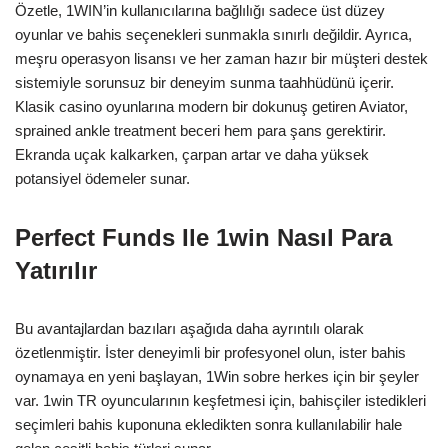
Özetle, 1WIN’in kullanıcılarına bağlılığı sadece üst düzey
oyunlar ve bahis seçenekleri sunmakla sınırlı değildir. Ayrıca,
meşru operasyon lisansı ve her zaman hazır bir müşteri destek
sistemiyle sorunsuz bir deneyim sunma taahhüdünü içerir.
Klasik casino oyunlarına modern bir dokunuş getiren Aviator,
sprained ankle treatment beceri hem para şans gerektirir.
Ekranda uçak kalkarken, çarpan artar ve daha yüksek
potansiyel ödemeler sunar.
Perfect Funds Ile 1win Nasıl Para
Yatırılır
Bu avantajlardan bazıları aşağıda daha ayrıntılı olarak
özetlenmiştir. İster deneyimli bir profesyonel olun, ister bahis
oynamaya en yeni başlayan, 1Win sobre herkes için bir şeyler
var. 1win TR oyuncularının keşfetmesi için, bahisçiler istedikleri
seçimleri bahis kuponuna ekledikten sonra kullanılabilir hale