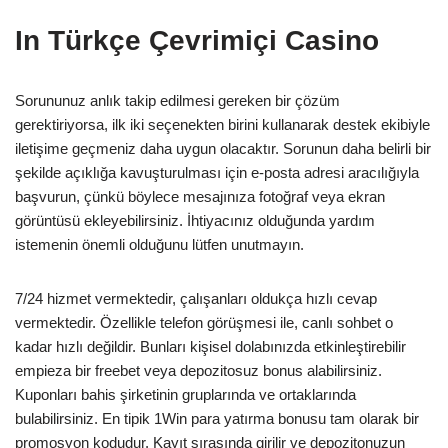
In Türkçe Çevrimiçi Casino
Sorununuz anlık takip edilmesi gereken bir çözüm
gerektiriyorsa, ilk iki seçenekten birini kullanarak destek ekibiyle
iletişime geçmeniz daha uygun olacaktır. Sorunun daha belirli bir
şekilde açıklığa kavuşturulması için e-posta adresi aracılığıyla
başvurun, çünkü böylece mesajınıza fotoğraf veya ekran
görüntüsü ekleyebilirsiniz. İhtiyacınız olduğunda yardım
istemenin önemli olduğunu lütfen unutmayın.
7/24 hizmet vermektedir, çalışanları oldukça hızlı cevap
vermektedir. Özellikle telefon görüşmesi ile, canlı sohbet o
kadar hızlı değildir. Bunları kişisel dolabınızda etkinleştirebilir
empieza bir freebet veya depozitosuz bonus alabilirsiniz.
Kuponları bahis şirketinin gruplarında ve ortaklarında
bulabilirsiniz. En tipik 1Win para yatırma bonusu tam olarak bir
promosyon kodudur. Kayıt sırasında girilir ve depozitonuzun