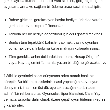
şirketi ayrıca kullanıcı dostu bir web sitesine, gelişmiş müşteri
uygulamalarına ve sağlam bir ödeme aracı seçimine sahiptir.
Bahse girilmesi gerekmeyen başka hediye türleri de vardır –
geri ödeme ve ekspres” “bonuslar.
Tabloda her bir hediye depozitosu için ödül gösterilmektedir.
Bunları tam teşekküllü bahisler yapmak, casino oyunları
oynamak ve canlı bölümü kullanmak için kullanabilirsiniz.
Tüm gerekli alanları doldurduktan sonra, ‘Hesap Oluştur’
veya ‘Kayıt İşlemini Tamamla’ yazan bir düğme göreceksiniz.
1WIN ile çevrimiçi bahis dünyasına adım atmak basit bir
süreçtir. Bu bölüm, bahislerinizi nasıl yapacağınıza ve oyun
deneyiminizi nasıl en üst düzeye çıkaracağınıza dair adım
adım” “bir rehber sunar. Oyuncular, Spor Bahisleri, Canlı Yayın
ve hatta Esporlar dahil olmak üzere çeşitli oyun türlerinin keyfini
çıkarabilirler.