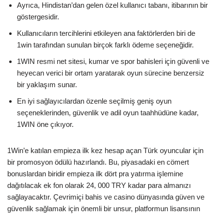
Ayrıca, Hindistan’dan gelen özel kullanıcı tabanı, itibarının bir
göstergesidir.
Kullanıcıların tercihlerini etkileyen ana faktörlerden biri de
1win tarafından sunulan birçok farklı ödeme seçeneğidir.
1WIN resmi net sitesi, kumar ve spor bahisleri için güvenli ve
heyecan verici bir ortam yaratarak oyun sürecine benzersiz
bir yaklaşım sunar.
En iyi sağlayıcılardan özenle seçilmiş geniş oyun
seçeneklerinden, güvenlik ve adil oyun taahhüdüne kadar,
1WIN öne çıkıyor.
1Win’e katılan empieza ilk kez hesap açan Türk oyuncular için
bir promosyon ödülü hazırlandı. Bu, piyasadaki en cömert
bonuslardan biridir empieza ilk dört pra yatırma işlemine
dağıtılacak ek fon olarak 24, 000 TRY kadar para almanızı
sağlayacaktır. Çevrimiçi bahis ve casino dünyasında güven ve
güvenlik sağlamak için önemli bir unsur, platformun lisansının