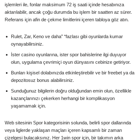
işlemleri ile, fonlar maksimum 72 iş saati içinde hesabınıza
aktarılabilir, ancak çoğu durumda bu işlem bir saatten az sürer.
Referans için afin de çekme limitlerini içeren tabloya göz atın.
Rulet, Zar, Keno ve daha” “fazlası gibi oyunlarda kumar
oynayabilirsiniz.
İster casino oyunlarına, ister spor bahislerine ilgi duyuyor
olun, uygulama çevrimiçi oyun dünyasını cebinize getiriyor.
Bunları kişisel dolabınızda etkinleştirebilir ve bir freebet ya da
depozitosuz bonus alabilirsiniz.
Sunduğunuz bilgilerin doğru olduğundan emin olun, özellikle
kazançlarınızı çekerken herhangi bir komplikasyon
yaşamamak için.
Web sitesinin Spor kategorisinin solunda, belirli spor dallarında
veya liglerde yaklaşan maçları içeren kapsamlı bir zaman
çizelgesi bulacaksınız. Her 1win spor için, bir takımın arka