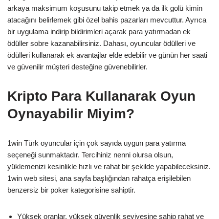
arkaya maksimum koşusunu takip etmek ya da ilk golü kimin
atacağını belirlemek gibi özel bahis pazarları mevcuttur. Ayrıca
bir uygulama indirip bildirimleri açarak para yatırmadan ek
ödüller sobre kazanabilirsiniz. Dahası, oyuncular ödülleri ve
ödülleri kullanarak ek avantajlar elde edebilir ve günün her saati
ve güvenilir müşteri desteğine güvenebilirler.
Kripto Para Kullanarak Oyun
Oynayabilir Miyim?
1win Türk oyuncular için çok sayıda uygun para yatırma
seçeneği sunmaktadır. Tercihiniz nenni olursa olsun,
yüklemenizi kesinlikle hızlı ve rahat bir şekilde yapabileceksiniz.
1win web sitesi, ana sayfa başlığından rahatça erişilebilen
benzersiz bir poker kategorisine sahiptir.
Yüksek oranlar, yüksek güvenlik seviyesine sahip rahat ve