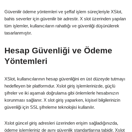
Güvenilir ödeme yöntemleri ve şeffaf işlem süreçleriyle XSlot,
bahis severler için güvenilir bir adrestir. X slot üzerinden yapılan
tüm işlemler, kullanıcıların rahatlığı ve güvenliği düşünülerek
tasarlanmıştır.
Hesap Güvenliği ve Ödeme
Yöntemleri
XSlot, kullanıcılarının hesap güvenliğini en üst düzeyde tutmayı
hedefleyen bir platformdur. Xslot giriş işlemlerinizde, güçlü
şifreler ve iki aşamalı doğrulama gibi önlemlerle hesabınızın
korunması sağlanır. X slot giriş yaparken, kişisel bilgilerinizin
güvenliği için SSL şifreleme teknolojisi kullanılır.
Xslot güncel giriş adresleri üzerinden erişim sağladığınızda,
ödeme işlemleriniz de aynı güvenlik standartlarına tabidir. Xslot