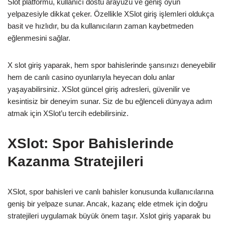
Slot platformu, kullanıcı dostu arayüzü ve geniş oyun
yelpazesiyle dikkat çeker. Özellikle XSlot giriş işlemleri oldukça
basit ve hızlıdır, bu da kullanıcıların zaman kaybetmeden
eğlenmesini sağlar.
X slot giriş yaparak, hem spor bahislerinde şansınızı deneyebilir
hem de canlı casino oyunlarıyla heyecan dolu anlar
yaşayabilirsiniz. XSlot güncel giriş adresleri, güvenilir ve
kesintisiz bir deneyim sunar. Siz de bu eğlenceli dünyaya adım
atmak için XSlot’u tercih edebilirsiniz.
XSlot: Spor Bahislerinde
Kazanma Stratejileri
XSlot, spor bahisleri ve canlı bahisler konusunda kullanıcılarına
geniş bir yelpaze sunar. Ancak, kazanç elde etmek için doğru
stratejileri uygulamak büyük önem taşır. Xslot giriş yaparak bu