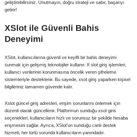
geliştirebilirsiniz. Unutmayın, doğru strateji ve sabır, başarıyı
getirir!
XSlot ile Güvenli Bahis
Deneyimi
XSlot, kullanıcılarına güvenli ve keyifli bir bahis deneyimi
sunmak için gelişmiş teknolojiler kullanır. X slot giriş işlemleri,
kullanıcı verilerinin korunmasına öncelik veren şifreleme
sistemleriyle desteklenir. Bu sayede, xsot giriş yaparken kişisel
bilgileriniz tamamen güvende kalır.
Xslot güncel giriş adresleri, erişim sorunlarını önlemek için
düzenli olarak güncellenir. Platformun sunduğu xsot giris
seçenekleri, kullanıcıların hızlı ve sorunsuz bir şekilde hesaba
erişmesini sağlar. Ayrıca, XSlot’un sunduğu canlı destek
hizmeti, her türlü sorunda kullanıcıların yanındadır.