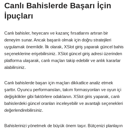
Canlı Bahislerde Başarı İçin
İpuçları
Canlı bahisler, heyecanı ve kazanç fırsatlarını artıran bir
deneyim sunar. Ancak başarılı olmak için doğru stratejileri
uygulamak önemlidir. İlk olarak, XSlot giriş yaparak güncel bahis
seçeneklerine erişebilirsiniz. XSlot güncel giriş adresi üzerinden
platforma ulaşarak, canlı maçları takip edebilir ve anlık kararlar
alabilirsiniz.
Canlı bahislerde başarı için maçları dikkatlice analiz etmek
şarttır. Oyuncu performansları, takım formasyonları ve oyun içi
değişiklikler gibi faktörlere odaklanın. XSlot giris yaparak, canlı
bahislerdeki güncel oranları inceleyebilir ve avantajlı seçenekleri
değerlendirebilirsiniz.
Bahislerinizi yönetmek de büyük önem taşır. Bütçenizi planlayın