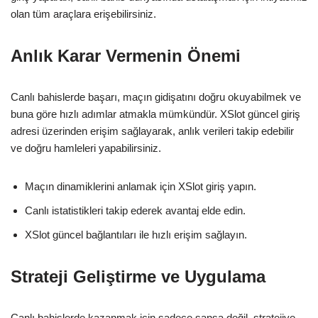
olan tüm araçlara erişebilirsiniz.
Anlık Karar Vermenin Önemi
Canlı bahislerde başarı, maçın gidişatını doğru okuyabilmek ve
buna göre hızlı adımlar atmakla mümkündür. XSlot güncel giriş
adresi üzerinden erişim sağlayarak, anlık verileri takip edebilir
ve doğru hamleleri yapabilirsiniz.
Maçın dinamiklerini anlamak için XSlot giriş yapın.
Canlı istatistikleri takip ederek avantaj elde edin.
XSlot güncel bağlantıları ile hızlı erişim sağlayın.
Strateji Geliştirme ve Uygulama
Canlı bahislerde kazanmak için sadece şansa değil, stratejiye