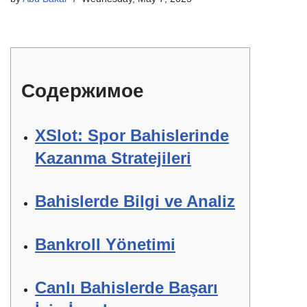
Содержимое
XSlot: Spor Bahislerinde
Kazanma Stratejileri
Bahislerde Bilgi ve Analiz
Bankroll Yönetimi
Canlı Bahislerde Başarı