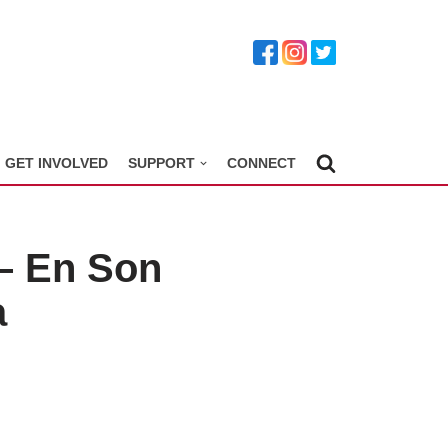
GET INVOLVED
SUPPORT
CONNECT
– En Son
a