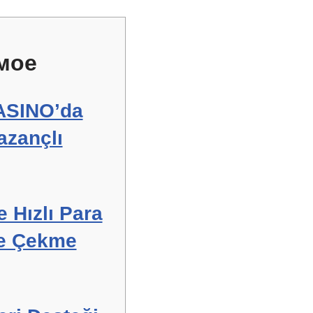
мое
ASINO’da
azançlı
 Hızlı Para
ve Çekme