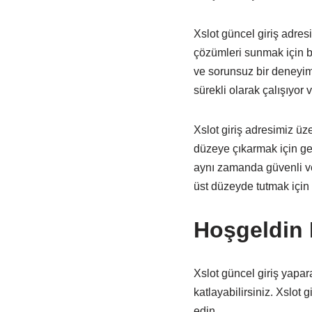
Xslot güncel giriş adres
çözümleri sunmak için b
ve sorunsuz bir deneyim
sürekli olarak çalışıyor
Xslot giriş adresimiz ü
düzeye çıkarmak için ger
aynı zamanda güvenli v
üst düzeyde tutmak için 
Hoşgeldin
Xslot güncel giriş yapa
katlayabilirsiniz. Xslot 
edin.