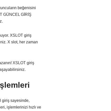
uncuların beğenisini
SLOT GÜNCEL GİRİŞ
z.
nuyor. XSLOT giriş
niz. X slot, her zaman
azanın! XSLOT giriş
şayabilirsiniz.
şlemleri
l giriş sayesinde,
ri, işlemlerinizi hızlı ve