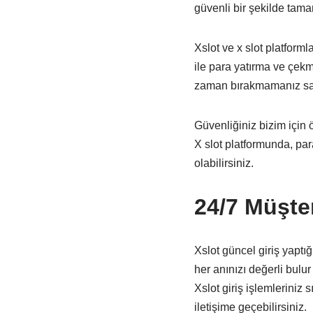
güvenli bir şekilde tam
Xslot ve x slot platforml
ile para yatırma ve çekm
zaman bırakmamanız sağ
Güvenliğiniz bizim için ö
X slot platformunda, pa
olabilirsiniz.
24/7 Müşte
Xslot güncel giriş yaptı
her anınızı değerli bul
Xslot giriş işlemleriniz
iletişime geçebilirsiniz.