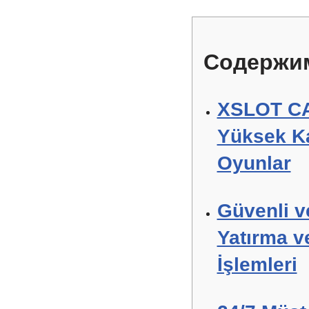
Содержи
XSLOT C
Yüksek K
Oyunlar
Güvenli ve
Yatırma 
İşlemleri