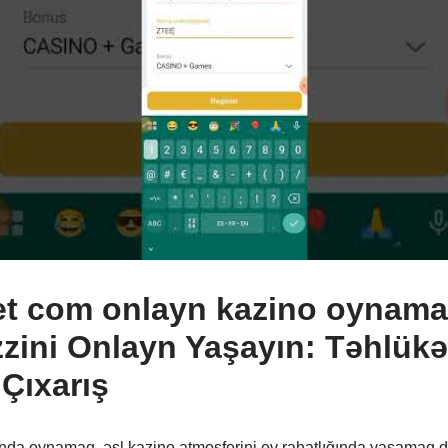
t com onlayn kazino oynama
zini Onlayn Yaşayın: Təhlükə
 Çıxarış
nda oynamaq, əsl kazino atmosferini ev rahatlığında yaşamaq d