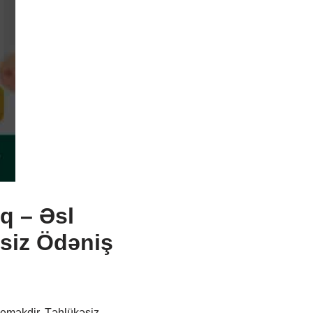
q – Əsl
siz Ödəniş
eməkdir. Təhlükəsiz