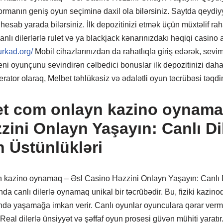
ormanın geniş oyun seçiminə daxil ola bilərsiniz. Saytda qeydiy
hesab yarada bilərsiniz. İlk depozitinizi etmək üçün müxtəlif ra
Canlı dilerlərlə rulet və ya blackjack kənarınızdakı həqiqi casino 
turkad.org/
Mobil cihazlarınızdan da rahatlıqla giriş edərək, seviml
eni oyunçunu sevindirən cəlbedici bonuslar ilk depozitinizi dah
perator olaraq, Melbet təhlükəsiz və ədalətli oyun təcrübəsi təqdi
t com onlayn kazino oynama
zini Onlayn Yaşayın: Canlı Di
n Üstünlükləri
kazino oynamaq – Əsl Casino Həzzini Onlayn Yaşayın: Canlı D
nda canlı dilerlə oynamaq unikal bir təcrübədir. Bu, fiziki kazin
ərində yaşamağa imkan verir. Canlı oyunlar oyunculara qərar ver
 Real dilerlə ünsiyyət və şəffaf oyun prosesi güvən mühiti yaratır