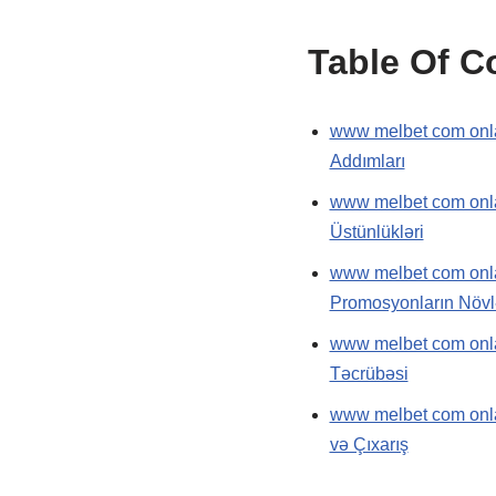
Table Of C
www melbet com onla
Addımları
www melbet com onla
Üstünlükləri
www melbet com onla
Promosyonların Növl
www melbet com onla
Təcrübəsi
www melbet com onla
və Çıxarış