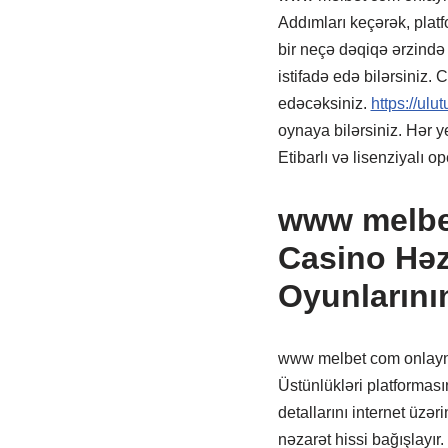
Addımları keçərək, platf
bir neçə dəqiqə ərzində 
istifadə edə bilərsiniz. 
edəcəksiniz.
https://ulu
oynaya bilərsiniz. Hər y
Etibarlı və lisenziyalı o
www melbe
Casino Həz
Oyunlarını
www melbet com onlayn 
Üstünlükləri platforması
detallarını internet üz
nəzarət hissi bağışlayır.