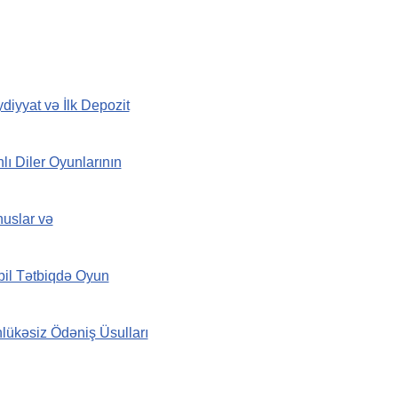
iyyat və İlk Depozit
ı Diler Oyunlarının
uslar və
il Tətbiqdə Oyun
ükəsiz Ödəniş Üsulları