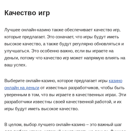
Качество игр
Лучшее онлайн-казино также обеспечивает качество игр,
которые предлагает. Это означает, что игры будут иметь
высокое качество, а также будут регулярно обновляться и
улучшаться. Это особенно важно, если вы играете на
деньги, потому что качество игр может напрямую влиять на
ваш успех.
Выберите онлайн-казино, которое предлагает игры
казино
онлайн на деньги
от известных разработчиков, чтобы быть
уверенным в том, что вы играете в качественных играх. Эти
разработчики известны своей качественной работой, и их
игры будут иметь высокое качество.
В целом, выбор лучшего онлайн-казино – это важный шаг