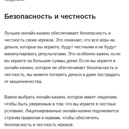
Безопасность и честность
Лучшее онлайн-казино обеспечивает безопасность и
честность своих игроков. Это означает, что все игры на
деньги, которые вы играете, будут честными и не будут
манипулировать результатами. Это особенно важно, если
вы играете на большие суммы денег. Если вы играете в
онлайн-казино, которое не обеспечивает безопасность и
честность, вы можете потерять деньги и даже пострадать
от мошенничества.
Важно выбрать онлайн-казино, которое имеет лицензию,
чтобы быть уверенным в том, что вы играете в честных
условиях. Лицензированные онлайн-казино подчиняются
строгим правилам и нормам, чтобы обеспечить
безопасность и честность игроков.