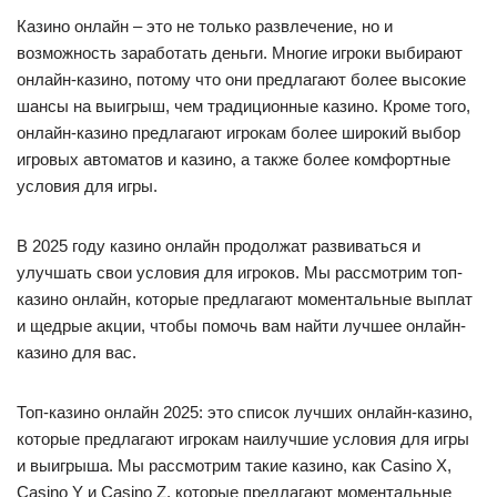
Казино онлайн – это не только развлечение, но и
возможность заработать деньги. Многие игроки выбирают
онлайн-казино, потому что они предлагают более высокие
шансы на выигрыш, чем традиционные казино. Кроме того,
онлайн-казино предлагают игрокам более широкий выбор
игровых автоматов и казино, а также более комфортные
условия для игры.
В 2025 году казино онлайн продолжат развиваться и
улучшать свои условия для игроков. Мы рассмотрим топ-
казино онлайн, которые предлагают моментальные выплат
и щедрые акции, чтобы помочь вам найти лучшее онлайн-
казино для вас.
Топ-казино онлайн 2025: это список лучших онлайн-казино,
которые предлагают игрокам наилучшие условия для игры
и выигрыша. Мы рассмотрим такие казино, как Casino X,
Casino Y и Casino Z, которые предлагают моментальные