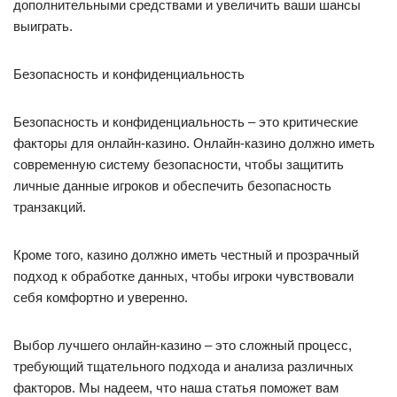
дополнительными средствами и увеличить ваши шансы
выиграть.
Безопасность и конфиденциальность
Безопасность и конфиденциальность – это критические
факторы для онлайн-казино. Онлайн-казино должно иметь
современную систему безопасности, чтобы защитить
личные данные игроков и обеспечить безопасность
транзакций.
Кроме того, казино должно иметь честный и прозрачный
подход к обработке данных, чтобы игроки чувствовали
себя комфортно и уверенно.
Выбор лучшего онлайн-казино – это сложный процесс,
требующий тщательного подхода и анализа различных
факторов. Мы надеем, что наша статья поможет вам