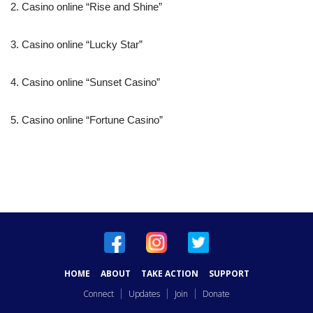
2. Casino online “Rise and Shine”
3. Casino online “Lucky Star”
4. Casino online “Sunset Casino”
5. Casino online “Fortune Casino”
HOME
ABOUT
TAKE ACTION
SUPPORT
Connect
Updates
Join
Donate