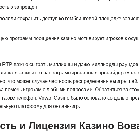
остью запрещен.
воляли сохранить доступ ко гемблинговой площадке зависи
ью программ поощрения казино мотивирует игроков к осу
и RTP важно сыграть миллионы и даже миллиарды раундов
 линиях зависит от запрограммированных провайдером ве
но, что может случае честность распределения выигрышей.
а помочь игрокам с любыми вопросами. Обратиться за сто
у также телефон. Vovan Casino было основано со целью пре
ельную платформу для онлайн-игр.
сть и Лицензия Казино Вов