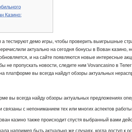
бильного
н Казино:
 а тестируют демо игры, чтобы проверить выигрышные страт
еречислили актуально на сегодня бонусы в Вован казино, н
обновляется, и на сайте появляются новые интересные акц
обы не пропускать новости, следите ним Vovancasino в Теле
с на платформе вы всегда найдут обзоры актуальных нерас
рме вы всегда найду обзоры актуальных предложениях опе
ни связаны с непониманием тех или многих аспектов работы
ован казино также происходит спустя выбранный вами дей
кала например быть актуально же случаях, когда доступ к о