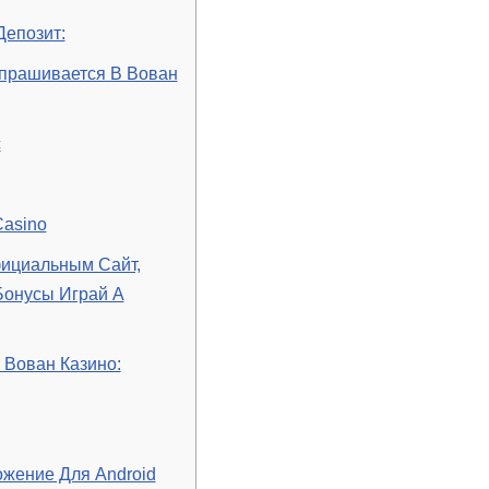
Депозит:
прашивается В Вован
с
Casino
фициальным Сайт,
Бонусы Играй А
Вован Казино:
жение Для Android