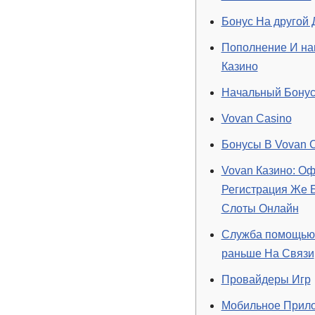
Бонус На другой 
Пополнение И на
Казино
Начальный Бону
Vovan Casino
Бонусы В Vovan 
Vovan Казино: О
Регистрация Же 
Слоты Онлайн
Служба помощью 
раньше На Связи
Провайдеры Игр
Мобильное Прило