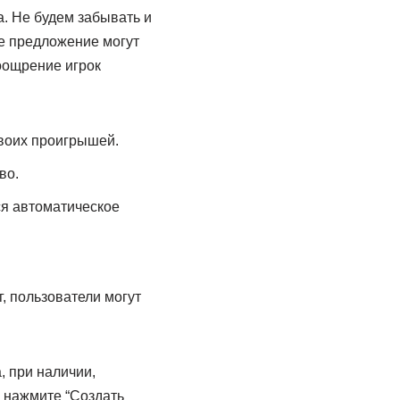
. Не будем забывать и
е предложение могут
оощрение игрок
своих проигрышей.
во.
ся автоматическое
, пользователи могут
, при наличии,
а нажмите “Создать