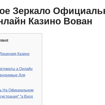
ое Зеркало Официаль
нлайн Казино Вован
ntent
 Лицензия Казино
втоматы а Онлайн
мендуемые Для
ать На Официальном
гистрация” “а Вход