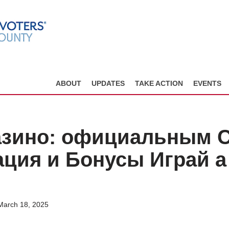
ABOUT
UPDATES
TAKE ACTION
EVENTS
азино: официальным С
ация и Бонусы Играй 
March 18, 2025