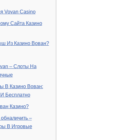
я Vovan Casino
ому Сайта Казино
ыш Из Казино Вован?
van – Слоты На
ичные
ы В Казино Вован:
 И Бесплатно
ван Казино?
 обналичить –
ры В Игровые