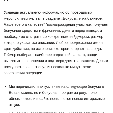
Узнаешь актуальную информацию об проводимых
мероприятиях нельзя в разделе «Бонусы» и на баннере.
Чаще всего а качестве” “вознаграждения участник получает
бонусные средства и фриспины. Деньги перед выводом
необходимо отыграть со конкретным вейджером, размер
которого указан же описании. Любое предложение имеет
срок действия, по истечению которого сгорает навсегда.
Геймер выбирает наиболее надежный вариант, вводит
выплатить пополнения и подтверждает транзакцию. Деньги
поступаете на счет спустя несколько минут госле
завершения операции.
Мы перечислили актуальные на следующее бонусы в
Вован казино, но и бонусная программа регулярно
обновляется, и в сайте появляются новые интересные
акции.