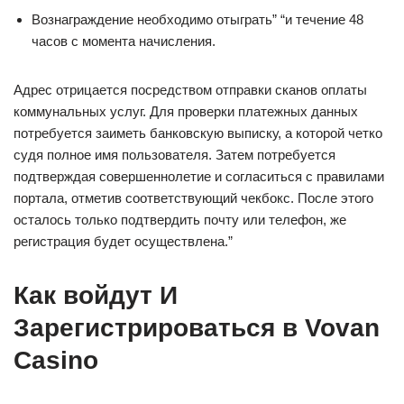
Вознаграждение необходимо отыграть” “и течение 48
часов с момента начисления.
Адрес отрицается посредством отправки сканов оплаты
коммунальных услуг. Для проверки платежных данных
потребуется заиметь банковскую выписку, а которой четко
судя полное имя пользователя. Затем потребуется
подтверждая совершеннолетие и согласиться с правилами
портала, отметив соответствующий чекбокс. После этого
осталось только подтвердить почту или телефон, же
регистрация будет осуществлена.”
Как войдут И
Зарегистрироваться в Vovan
Casino