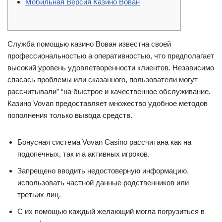
Мобильная Версия Казино Вован
Служба помощью казино Вован известна своей
профессиональностью а оперативностью, что предполагает
высокий уровень удовлетворенности клиентов. Независимо
спасась проблемы или сказанного, пользователи могут
рассчитывали” “на быстрое и качественное обслуживание.
Казино Vovan предоставляет множество удобное методов
пополнения только вывода средств.
Бонусная система Vovan Casino рассчитана как на
подопечных, так и а активных игроков.
Запрещено вводить недостоверную информацию,
использовать частной данные родственников или
третьих лиц.
С их помощью каждый желающий могла погрузиться в