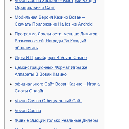
Vovan Casino Зеркало – Быстрый Вход а
Официальный Сайт
Мобильная Версия Казино Вован –
Скачать Приложение На Ios же Android
Программа Лояльности: меньше Лимитов,
Возможностей, Награды За Каждый
обналичить
Игры И Провайдеры В Vovan Casino
Демонстрационных Формат Игры же
Аппараты В Вован Казино
официального Сайт Вован Казино – Игра а
Слоты Онлайн
Vovan Casino Официальный Сайт
Vovan Casino
Живые Эмоции только Реальные Дилеры