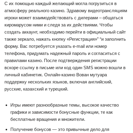
С их помощью каждый желающий могла погрузиться в
атмосферу реального казино. Здравому видеотрансляциям
игроки может взаимодействовать с дилерами – общаться
киромарусом ними и следя за их действиями. Чтобы
создать аккаунт, необходимо перейти в официальный сайт
также зеркало, нажать кнопку «Регистрация»” “и заполнить
форму. Вас потребуется указать e-mail или номер
телефона, придумать надежный пароль и согласиться с
правилами казино. После подтверждения регистрации
вскоре ссылку в письме или код один SMS можно вошли в
личный кабинетик. Онлайн-казино Вован мутуара
поддержку нескольких языков, включая английский,
русские, казахский и турецкий.
Игры имеют разнообразные темы, высокое качество
графики и зависимости бонусные функции, те как
бесплатные вращения и множители.
Получение бонусов — это привычные дело для