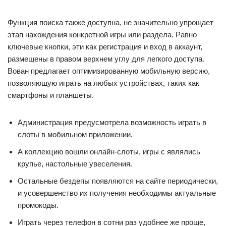
Функция поиска также доступна, не значительно упрощает
этап нахождения конкретной игры или раздела. Равно
ключевые кнопки, эти как регистрация и вход в аккаунт,
размещены в правом верхнем углу для легкого доступа.
Вован предлагает оптимизированную мобильную версию,
позволяющую играть на любых устройствах, таких как
смартфоны и планшеты.
Администрация предусмотрела возможность играть в
слоты в мобильном приложении.
А коллекцию вошли онлайн-слоты, игры с являлись
крупье, настольные увеселения.
Остальные бездепы появляются на сайте периодически,
и усовершенство их получения необходимы актуальные
промокоды.
Играть через телефон в сотни раз удобнее же проще,