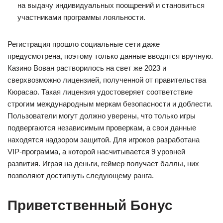
на выдачу индивидуальных поощрений и становиться
участниками программы лояльности.
Регистрация прошло социальные сети даже
предусмотрена, поэтому только данные вводятся вручную.
Казино Вован растворилось на свет же 2023 и
сверхвозможно лицензией, полученной от правительства
Кюрасао. Такая лицензия удостоверяет соответствие
строгим международным меркам безопасности и доблести.
Пользователи могут должно уверены, что только игры
подвергаются независимым проверкам, а свои данные
находятся надзором защитой. Для игроков разработана
VIP-программа, а которой насчитывается 9 уровней
развития. Играя на деньги, геймер получает баллы, них
позволяют достигнуть следующему ранга.
Приветственный Бонус