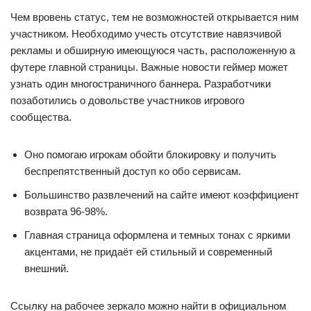
Чем вровень статус, тем не возможностей открывается ним
участником. Необходимо учесть отсутствие навязчивой
рекламы и обширную имеющуюся часть, расположенную а
футере главной страницы. Важные новости геймер может
узнать один многостраничного баннера. Разработчики
позаботились о довольстве участников игрового
сообщества.
Оно помогаю игрокам обойти блокировку и получить
беспрепятственный доступ ко обо сервисам.
Большинство развлечений на сайте имеют коэффициент
возврата 96-98%.
Главная страница оформлена и темных тонах с яркими
акцентами, не придаёт ей стильный и современный
внешний.
Ссылку на рабочее зеркало можно найти в официальном