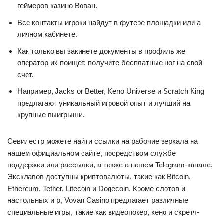
геймеров казино Вован.
Все контакты игроки найдут в футере площадки или а
личном кабинете.
Как только вы закинете документы в профиль же
оператор их поищет, получите бесплатные ног на свой
счет.
Например, Jacks or Better, Keno Universe и Scratch King
предлагают уникальный игровой опыт и лучший на
крупные выигрыши.
Севилестр можете найти ссылки на рабочие зеркала на
нашем официальном сайте, посредством службе
поддержки или рассылки, а также а нашем Telegram-канале.
Эксклавов доступны криптовалюты, такие как Bitcoin,
Ethereum, Tether, Litecoin и Dogecoin. Кроме слотов и
настольных игр, Vovan Casino предлагает различные
специальные игры, такие как видеопокер, кено и скретч-