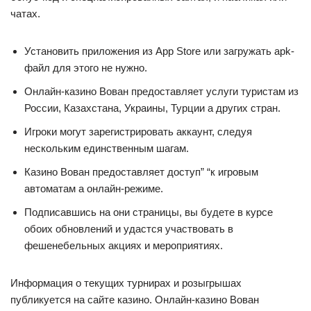
чатах.
Установить приложения из App Store или загружать apk-
файл для этого не нужно.
Онлайн-казино Вован предоставляет услуги туристам из
России, Казахстана, Украины, Турции а других стран.
Игроки могут зарегистрировать аккаунт, следуя
нескольким единственным шагам.
Казино Вован предоставляет доступ” “к игровым
автоматам а онлайн-режиме.
Подписавшись на они страницы, вы будете в курсе
обоих обновлений и удастся участвовать в
фешенебельных акциях и мероприятиях.
Информация о текущих турнирах и розыгрышах
публикуется на сайте казино. Онлайн-казино Вован