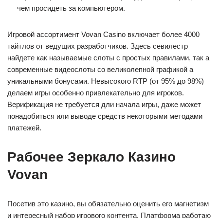
чем просидеть за компьютером.
Игровой ассортимент Vovan Casino включает более 4000
тайтлов от ведущих разработчиков. Здесь севилестр
найдете как называемые слоты с простых правилами, так а
современные видеослоты со великолепной графикой а
уникальными бонусами. Невысокого RTP (от 95% до 98%)
делаем игры особенно привлекательно для игроков.
Верификация не требуется дли начала игры, даже может
понадобиться или выводе средств некоторыми методами
платежей.
Рабочее Зеркало Казино
Vovan
Посетив это казино, вы обязательно оценить его магнетизм
и интересный набор игрового контента. Платформа работаю