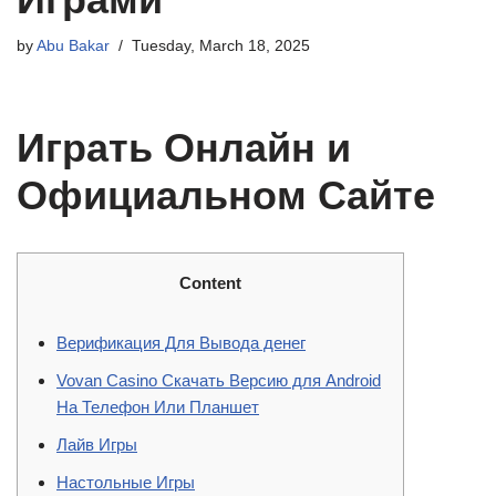
by
Abu Bakar
Tuesday, March 18, 2025
Играть Онлайн и
Официальном Сайте
Content
Верификация Для Вывода денег
Vovan Casino Скачать Версию для Android
На Телефон Или Планшет
Лайв Игры
Настольные Игры