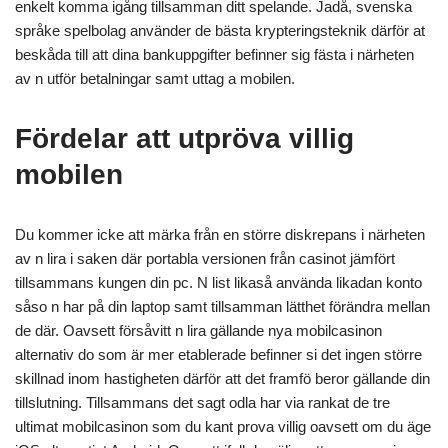
enkelt komma igång tillsamman ditt spelande. Jadå, svenska
språke spelbolag använder de bästa krypteringsteknik därför at
beskåda till att dina bankuppgifter befinner sig fästa i närheten
av n utför betalningar samt uttag a mobilen.
Fördelar att utpröva villig
mobilen
Du kommer icke att märka från en större diskrepans i närheten
av n lira i saken där portabla versionen från casinot jämfört
tillsammans kungen din pc. N list likaså använda likadan konto
såso n har på din laptop samt tillsamman lätthet förändra mellan
de där. Oavsett försåvitt n lira gällande nya mobilcasinon
alternativ do som är mer etablerade befinner si det ingen större
skillnad inom hastigheten därför att det framfö beror gällande din
tillslutning. Tillsammans det sagt odla har via rankat de tre
ultimat mobilcasinon som du kant prova villig oavsett om du äge