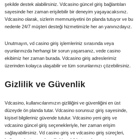
şekilde destek alabilirsiniz. Vdcasino güncel giriş bağlantıları
sayesinde her zaman erişilebilir bir deneyim yaşayacaksınız.
Vdcasino olarak, sizlerin memnuniyetini ön planda tutuyor ve bu
nedenle 24/7 müşteri desteği hizmetimizle her an yanınızdayız.
Unutmayın, vd casino giriş işlemleriniz sırasında veya
oyunlarınızda herhangi bir sorun yaşarsanız, vede casino
ekibimiz her zaman burada. Vdcasino giriş adreslerimiz
üzerinden kolayca ulaşabilir ve tüm sorunlarınızı çözebilirsiniz.
Gizlilik ve Güvenlik
Vdcasino, kullanıcılarımızın gizliliğini ve güvenliğini en üst
düzeyde ön planda tutar. Vdcasino sorunsuz giriş sayesinde,
kişisel bilgileriniz güvende tutulur. Vdcasino yeni giriş ve
vdcasino güncel giriş seçenekleriyle, her zaman erişim
sağlayabilirsiniz. Vd casino giriş ve vdcasino giriş süreçleri,