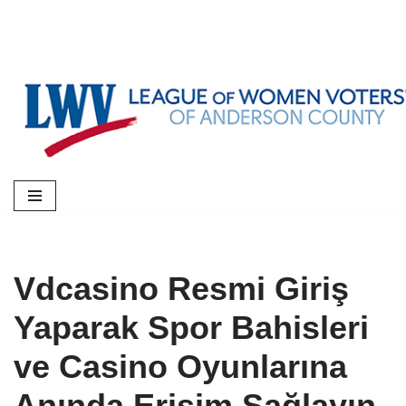
Skip
to
content
Vdcasino Resmi Giriş
Yaparak Spor Bahisleri
ve Casino Oyunlarına
Anında Erişim Sağlayın