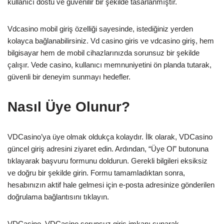
kullanıcı dostu ve güvenilir bir şekilde tasarlanmıştır.
Vdcasino mobil giriş özelliği sayesinde, istediğiniz yerden
kolayca bağlanabilirsiniz. Vd casino giris ve vdcasino giriş, hem
bilgisayar hem de mobil cihazlarınızda sorunsuz bir şekilde
çalışır. Vede casino, kullanıcı memnuniyetini ön planda tutarak,
güvenli bir deneyim sunmayı hedefler.
Nasıl Üye Olunur?
VDCasino’ya üye olmak oldukça kolaydır. İlk olarak, VDCasino
güncel giriş adresini ziyaret edin. Ardından, “Üye Ol” butonuna
tıklayarak başvuru formunu doldurun. Gerekli bilgileri eksiksiz
ve doğru bir şekilde girin. Formu tamamladıktan sonra,
hesabınızın aktif hale gelmesi için e-posta adresinize gönderilen
doğrulama bağlantısını tıklayın.
VDCasino, VDCasino sorunsuz giriş imkanı sunarak