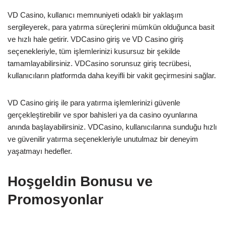
VD Casino, kullanıcı memnuniyeti odaklı bir yaklaşım
sergileyerek, para yatırma süreçlerini mümkün olduğunca basit
ve hızlı hale getirir. VDCasino giriş ve VD Casino giriş
seçenekleriyle, tüm işlemlerinizi kusursuz bir şekilde
tamamlayabilirsiniz. VDCasino sorunsuz giriş tecrübesi,
kullanıcıların platformda daha keyifli bir vakit geçirmesini sağlar.
VD Casino giriş ile para yatırma işlemlerinizi güvenle
gerçekleştirebilir ve spor bahisleri ya da casino oyunlarına
anında başlayabilirsiniz. VDCasino, kullanıcılarına sunduğu hızlı
ve güvenilir yatırma seçenekleriyle unutulmaz bir deneyim
yaşatmayı hedefler.
Hoşgeldin Bonusu ve
Promosyonlar