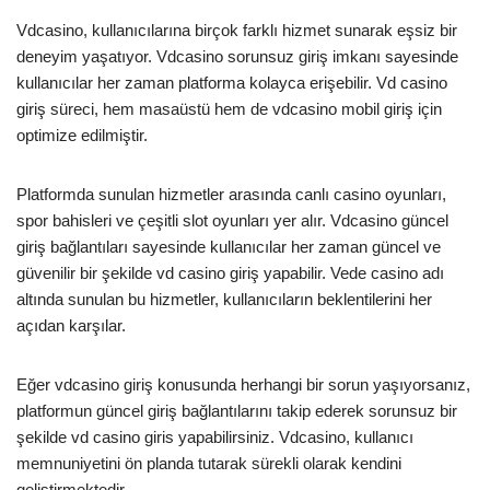
Vdcasino, kullanıcılarına birçok farklı hizmet sunarak eşsiz bir
deneyim yaşatıyor. Vdcasino sorunsuz giriş imkanı sayesinde
kullanıcılar her zaman platforma kolayca erişebilir. Vd casino
giriş süreci, hem masaüstü hem de vdcasino mobil giriş için
optimize edilmiştir.
Platformda sunulan hizmetler arasında canlı casino oyunları,
spor bahisleri ve çeşitli slot oyunları yer alır. Vdcasino güncel
giriş bağlantıları sayesinde kullanıcılar her zaman güncel ve
güvenilir bir şekilde vd casino giriş yapabilir. Vede casino adı
altında sunulan bu hizmetler, kullanıcıların beklentilerini her
açıdan karşılar.
Eğer vdcasino giriş konusunda herhangi bir sorun yaşıyorsanız,
platformun güncel giriş bağlantılarını takip ederek sorunsuz bir
şekilde vd casino giris yapabilirsiniz. Vdcasino, kullanıcı
memnuniyetini ön planda tutarak sürekli olarak kendini
geliştirmektedir.