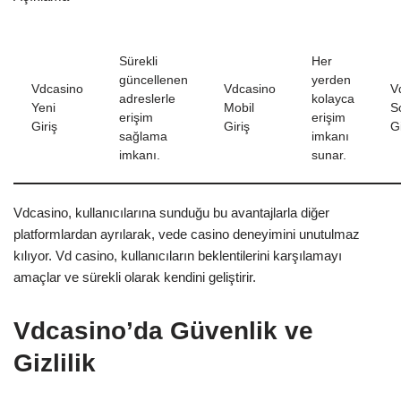
Sürekli
Her
güncellenen
yerden
Vdcasino
Vdcasino
V
adreslerle
kolayca
Yeni
Mobil
S
erişim
erişim
Giriş
Giriş
Gi
sağlama
imkanı
imkanı.
sunar.
Vdcasino, kullanıcılarına sunduğu bu avantajlarla diğer
platformlardan ayrılarak, vede casino deneyimini unutulmaz
kılıyor. Vd casino, kullanıcıların beklentilerini karşılamayı
amaçlar ve sürekli olarak kendini geliştirir.
Vdcasino’da Güvenlik ve
Gizlilik