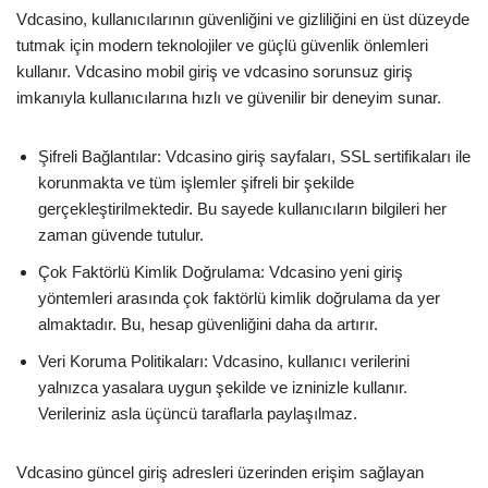
Vdcasino, kullanıcılarının güvenliğini ve gizliliğini en üst düzeyde
tutmak için modern teknolojiler ve güçlü güvenlik önlemleri
kullanır. Vdcasino mobil giriş ve vdcasino sorunsuz giriş
imkanıyla kullanıcılarına hızlı ve güvenilir bir deneyim sunar.
Şifreli Bağlantılar: Vdcasino giriş sayfaları, SSL sertifikaları ile
korunmakta ve tüm işlemler şifreli bir şekilde
gerçekleştirilmektedir. Bu sayede kullanıcıların bilgileri her
zaman güvende tutulur.
Çok Faktörlü Kimlik Doğrulama: Vdcasino yeni giriş
yöntemleri arasında çok faktörlü kimlik doğrulama da yer
almaktadır. Bu, hesap güvenliğini daha da artırır.
Veri Koruma Politikaları: Vdcasino, kullanıcı verilerini
yalnızca yasalara uygun şekilde ve izninizle kullanır.
Verileriniz asla üçüncü taraflarla paylaşılmaz.
Vdcasino güncel giriş adresleri üzerinden erişim sağlayan