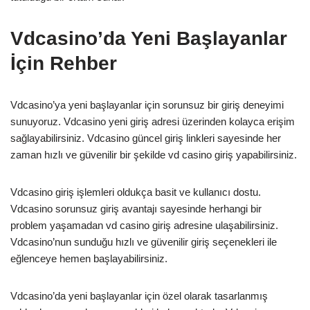
Vdcasino’da Yeni Başlayanlar
İçin Rehber
Vdcasino’ya yeni başlayanlar için sorunsuz bir giriş deneyimi
sunuyoruz. Vdcasino yeni giriş adresi üzerinden kolayca erişim
sağlayabilirsiniz. Vdcasino güncel giriş linkleri sayesinde her
zaman hızlı ve güvenilir bir şekilde vd casino giriş yapabilirsiniz.
Vdcasino giriş işlemleri oldukça basit ve kullanıcı dostu.
Vdcasino sorunsuz giriş avantajı sayesinde herhangi bir
problem yaşamadan vd casino giriş adresine ulaşabilirsiniz.
Vdcasino’nun sunduğu hızlı ve güvenilir giriş seçenekleri ile
eğlenceye hemen başlayabilirsiniz.
Vdcasino’da yeni başlayanlar için özel olarak tasarlanmış