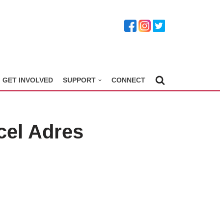
GET INVOLVED
SUPPORT
CONNECT
cel Adres