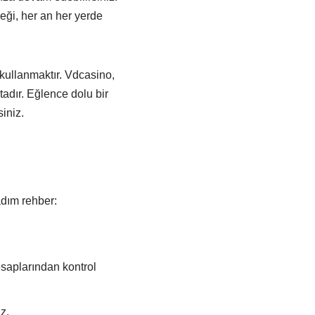
eği, her an her yerde
 kullanmaktır. Vdcasino,
adır. Eğlence dolu bir
iniz.
adım rehber:
saplarından kontrol
z.