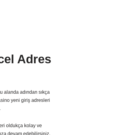
cel Adres
 Bu alanda adından sıkça
sino yeni giriş adresleri
.
eri oldukça kolay ve
nıza devam edebilirsiniz.