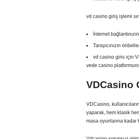
vd casino giriş işlemi sı
İnternet bağlantınızı
Tarayıcınızın önbelleğ
vd casino giris için 
vede casino platformund
VDCasino Oy
VDCasino, kullanıcıları
yaparak, hem klasik hem 
masa oyunlarına kadar 
Vdcasino sorunsuz giriş 