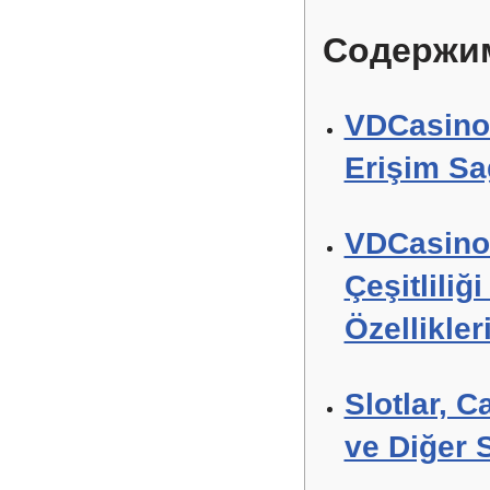
Содержи
VDCasino’
Erişim Sa
VDCasino
Çeşitliliği
Özellikler
Slotlar, C
ve Diğer 