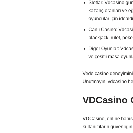
Slotlar: Vdcasino gün
kazanç oranları ve eğ
oyuncular için idealdi
Canlı Casino: Vdcasin
blackjack, rulet, poke
Diğer Oyunlar: Vdcasi
ve çeşitli masa oyunl
Vede casino deneyimini 
Unutmayın, vdcasino her
VDCasino G
VDCasino, online bahis v
kullanıcıların güvenliğin