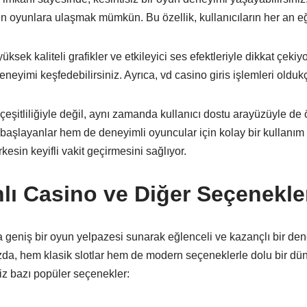
rden oyunlara ulaşmak mümkün. Bu özellik, kullanıcıların her an e
ksek kaliteli grafikler ve etkileyici ses efektleriyle dikkat çekiyo
eyimi keşfedebilirsiniz. Ayrıca, vd casino giris işlemleri oldukça
şitliliğiyle değil, aynı zamanda kullanıcı dostu arayüzüyle de 
başlayanlar hem de deneyimli oyuncular için kolay bir kullanım
esin keyifli vakit geçirmesini sağlıyor.
nlı Casino ve Diğer Seçenekle
a geniş bir oyun yelpazesi sunarak eğlenceli ve kazançlı bir den
zda, hem klasik slotlar hem de modern seçeneklerle dolu bir dünya
iz bazı popüler seçenekler: