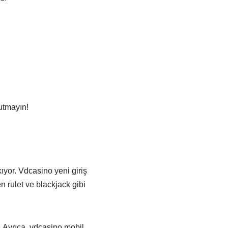
utmayın!
yor. Vdcasino yeni giriş
 rulet ve blackjack gibi
. Ayrıca, vdcasino mobil