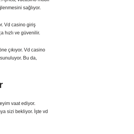
ğlenmesini sağlıyor.
r. Vd casino giriş
 hızlı ve güvenilir.
öne çıkıyor. Vd casino
 sunuluyor. Bu da,
r
eyim vaat ediyor.
 sizi bekliyor. İşte vd