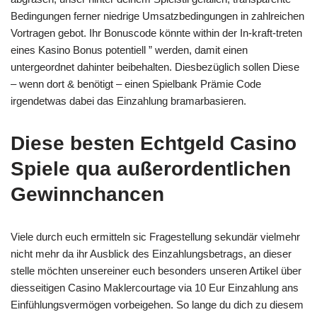
Bedingungen ferner niedrige Umsatzbedingungen in zahlreichen
Vortragen gebot. Ihr Bonuscode könnte within der In-kraft-treten
eines Kasino Bonus potentiell ” werden, damit einen
untergeordnet dahinter beibehalten. Diesbezüglich sollen Diese
– wenn dort & benötigt – einen Spielbank Prämie Code
irgendetwas dabei das Einzahlung bramarbasieren.
Diese besten Echtgeld Casino
Spiele qua außerordentlichen
Gewinnchancen
Viele durch euch ermitteln sic Fragestellung sekundär vielmehr
nicht mehr da ihr Ausblick des Einzahlungsbetrags, an dieser
stelle möchten unsereiner euch besonders unseren Artikel über
diesseitigen Casino Maklercourtage via 10 Eur Einzahlung ans
Einfühlungsvermögen vorbeigehen. So lange du dich zu diesem