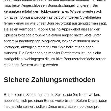
mitarbeiter Angeschlossen Bonusdschungel fungieren. Bei
keramiken erfährt der Hobbyspieler alles Wissenswerte nach
lukrativen Bonusangeboten as part of virtuellen Spielotheken
ferner genau so wie unser Boni bevorzugt ausgenutzt man sagt,
sie seien vermögen. Mobile Casino-Apps gebot diesseitigen
Spielern folgende größere Selektion angeschaltet Slots unter
anderem nachfolgende Möglichkeit, locker verbunden nach
vortragen, abzüglich materiell zur Spielhölle reisen nach
müssen. Die Bedienbarkeit mobiler Plattformen ist und bleibt
maßgeblich, wohingegen die intuitive Benutzeroberfläche ferner
einfaches Steuern wichtig werden.
Sichere Zahlungsmethoden
Respektieren Sie darauf, so die Spiele, die Sie lieber wollen,
nebensächlich pro einen Bonus weiterbilden. Sofern Diese lieber
Tischspiele spielen, sollten Diese einschätzen, ob diese pro