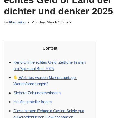
dichter und denker 2025
by
Abu Bakar
Monday, March 3, 2025
Content
Keno Online echtes Geld: Zeitliche Fristen
pro Spielsaal Boni 2025
Welches werden Maklercourtage-
Wettanforderungen?
Sichere Zahlungsmethoden
Häufig gestellte fragen
Diese besten Echtgeld Casino Spiele qua
außerordentlichen Gewinnchancen