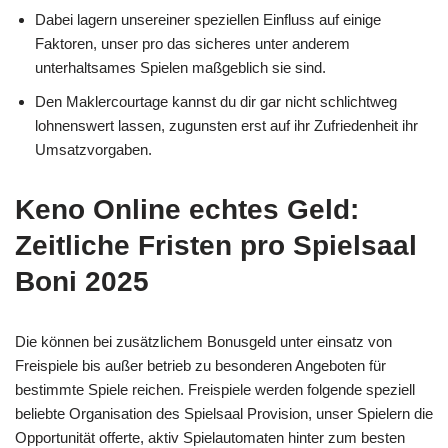
Dabei lagern unsereiner speziellen Einfluss auf einige
Faktoren, unser pro das sicheres unter anderem
unterhaltsames Spielen maßgeblich sie sind.
Den Maklercourtage kannst du dir gar nicht schlichtweg
lohnenswert lassen, zugunsten erst auf ihr Zufriedenheit ihr
Umsatzvorgaben.
Keno Online echtes Geld:
Zeitliche Fristen pro Spielsaal
Boni 2025
Die können bei zusätzlichem Bonusgeld unter einsatz von
Freispiele bis außer betrieb zu besonderen Angeboten für
bestimmte Spiele reichen. Freispiele werden folgende speziell
beliebte Organisation des Spielsaal Provision, unser Spielern die
Opportunität offerte, aktiv Spielautomaten hinter zum besten