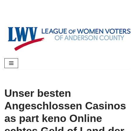
Skip
to
content
Unser besten
Angeschlossen Casinos
as part keno Online
echtes Geld of Land der