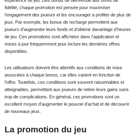
expérience de jeu. Des bonus de bienvenue aux offres de
fidélité, chaque promotion est pensée pour maximiser
l’engagement des joueurs et les encourager à profiter de plus de
jeux. Par exemple, les bonus de recharge permettent aux
joueurs d’augmenter leurs fonds et d’obtenir davantage d’heures
de jeu. Ces promotions sont affichées dans l’application et
mises à jour fréquemment pour inclure les dernières offres
disponibles.
Les utilisateurs doivent être attentifs aux conditions de mise
associées à chaque bonus, car elles varient en fonction de
l’offre. Toutefois, ces conditions sont souvent raisonnables et
atteignables, permettant aux joueurs de retirer leurs gains sans
trop de complications. En général, ces promotions sont un
excellent moyen d’augmenter le pouvoir d’achat et de découvrir
de nouveaux jeux.
La promotion du jeu