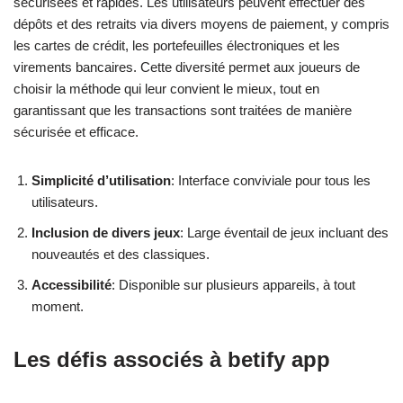
sécurisées et rapides. Les utilisateurs peuvent effectuer des
dépôts et des retraits via divers moyens de paiement, y compris
les cartes de crédit, les portefeuilles électroniques et les
virements bancaires. Cette diversité permet aux joueurs de
choisir la méthode qui leur convient le mieux, tout en
garantissant que les transactions sont traitées de manière
sécurisée et efficace.
Simplicité d’utilisation
: Interface conviviale pour tous les
utilisateurs.
Inclusion de divers jeux
: Large éventail de jeux incluant des
nouveautés et des classiques.
Accessibilité
: Disponible sur plusieurs appareils, à tout
moment.
Les défis associés à betify app