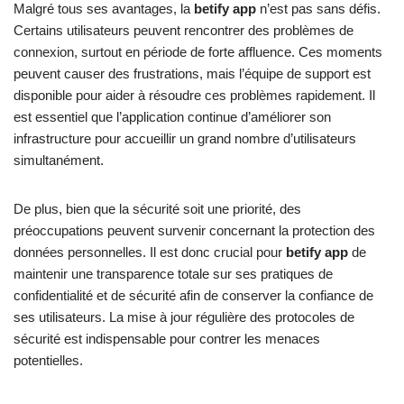
Malgré tous ses avantages, la
betify app
n’est pas sans défis.
Certains utilisateurs peuvent rencontrer des problèmes de
connexion, surtout en période de forte affluence. Ces moments
peuvent causer des frustrations, mais l’équipe de support est
disponible pour aider à résoudre ces problèmes rapidement. Il
est essentiel que l’application continue d’améliorer son
infrastructure pour accueillir un grand nombre d’utilisateurs
simultanément.
De plus, bien que la sécurité soit une priorité, des
préoccupations peuvent survenir concernant la protection des
données personnelles. Il est donc crucial pour
betify app
de
maintenir une transparence totale sur ses pratiques de
confidentialité et de sécurité afin de conserver la confiance de
ses utilisateurs. La mise à jour régulière des protocoles de
sécurité est indispensable pour contrer les menaces
potentielles.