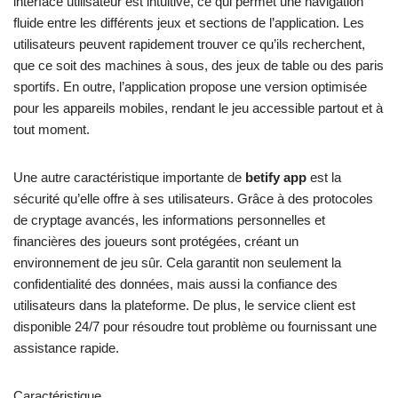
interface utilisateur est intuitive, ce qui permet une navigation
fluide entre les différents jeux et sections de l’application. Les
utilisateurs peuvent rapidement trouver ce qu’ils recherchent,
que ce soit des machines à sous, des jeux de table ou des paris
sportifs. En outre, l’application propose une version optimisée
pour les appareils mobiles, rendant le jeu accessible partout et à
tout moment.
Une autre caractéristique importante de
betify app
est la
sécurité qu’elle offre à ses utilisateurs. Grâce à des protocoles
de cryptage avancés, les informations personnelles et
financières des joueurs sont protégées, créant un
environnement de jeu sûr. Cela garantit non seulement la
confidentialité des données, mais aussi la confiance des
utilisateurs dans la plateforme. De plus, le service client est
disponible 24/7 pour résoudre tout problème ou fournissant une
assistance rapide.
Caractéristique