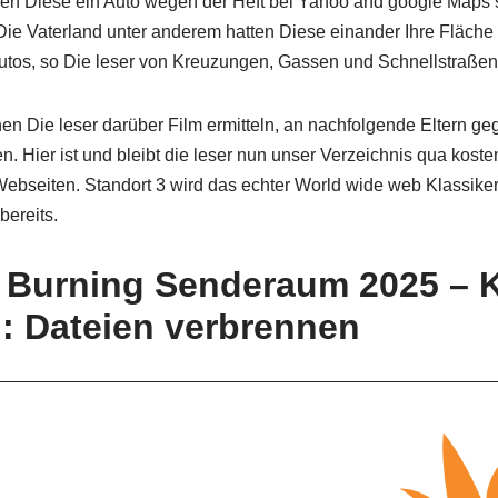
nen Diese ein Auto wegen der Heft bei Yahoo and google Maps 
ie Vaterland unter anderem hatten Diese einander Ihre Fläche
Autos, so Die leser von Kreuzungen, Gassen und Schnellstraßen
nen Die leser darüber Film ermitteln, an nachfolgende Eltern ge
en. Hier ist und bleibt die leser nun unser Verzeichnis qua kos
n Webseiten. Standort 3 wird das echter World wide web Klassike
ereits.
Burning Senderaum 2025 – K
n: Dateien verbrennen