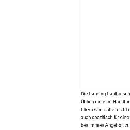
Die Landing Laufbursche
Üblich die eine Handlu
Eltern wird daher nicht 
auch spezifisch für ein
bestimmtes Angebot, zum