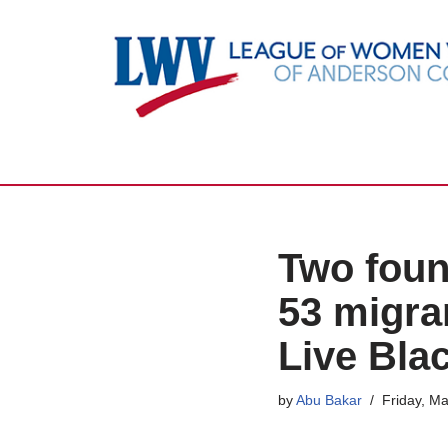
Skip
to
content
Two foun
53 migra
Live Blac
by
Abu Bakar
Friday, M