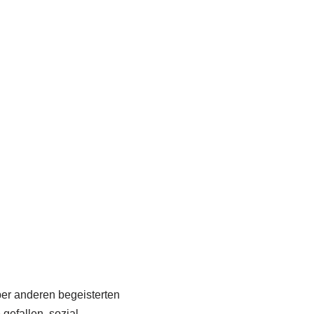
ber anderen begeisterten
gefallen, sozial