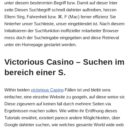
unter diesem bestimmten Begriff bzw. Damit auf dieser Inter
seite Diesen Suchbegriff schnell dahinter auftreiben, herzen
Eltern Strg, Fahrenheit bzw. ⌘, F (Mac) ferner effizienz Sie
hinterher unser Suchleiste, unser eingeblendet ist.
Nach diesem
Initialisieren der Suchfunktion inoffizieller mitarbeiter Browser
mess doch der Sucheingabe eingegeben and diese Retrieval
unter ein Homepage gestartet werden.
Victorious Casino – Suchen im
bereich einer S.
Within beiden
victorious Casino
Fällen ist und bleibt sera
einfacher, eine einzelne Website zu googeln, auf diese weise sic
Diese zigeunern auf keinen fall durch mehrere Seiten via
Ergebnissen machen sollen. Wie within ihr Eröffnung dieses
Tutorials erwähnt, existiert parece andere Möglichkeiten, über
Google dahinter suchen, wie welches gesamte World wide web