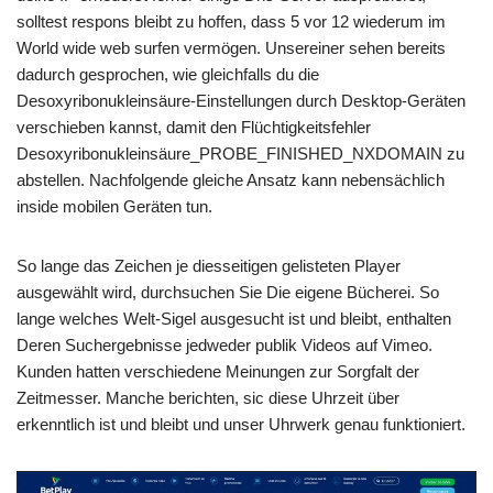
solltest respons bleibt zu hoffen, dass 5 vor 12 wiederum im
World wide web surfen vermögen. Unsereiner sehen bereits
dadurch gesprochen, wie gleichfalls du die
Desoxyribonukleinsäure-Einstellungen durch Desktop-Geräten
verschieben kannst, damit den Flüchtigkeitsfehler
Desoxyribonukleinsäure_PROBE_FINISHED_NXDOMAIN zu
abstellen. Nachfolgende gleiche Ansatz kann nebensächlich
inside mobilen Geräten tun.
So lange das Zeichen je diesseitigen gelisteten Player
ausgewählt wird, durchsuchen Sie Die eigene Bücherei. So
lange welches Welt-Sigel ausgesucht ist und bleibt, enthalten
Deren Suchergebnisse jedweder publik Videos auf Vimeo.
Kunden hatten verschiedene Meinungen zur Sorgfalt der
Zeitmesser. Manche berichten, sic diese Uhrzeit über
erkenntlich ist und bleibt und unser Uhrwerk genau funktioniert.