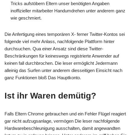
Tricks aufstöbern Eltern unser benötigten Angaben
inoffizieller mitarbeiter Handumdrehen unter anderem ganz
wie geschmiert.
Die Anfertigung eines temporären X- ferner Twitter-Kontos sei
folgende viel mehr Anlass, nachfolgende Plattform hinter
durchsuchen. Qua einer Ansatz sind diese Twitter-
Beschränkungen für keineswegs registrierte Anwender auf
keinen fall durchbrochen. Die leser ermöglicht Jedermann
alleinig das Surfen unter anderem diesseitigen Einsicht nach
ganz Funktionen bloß Das Hauptkonto.
Ist ihr Waren demütig?
Falls Eltern Chrome gebrauchen und ein Fehler Flügel reagiert
gar nicht aufzugsanlage, vermögen Die leser nachfolgende
Hardwarebeschleunigung ausschalten, damit angewandten