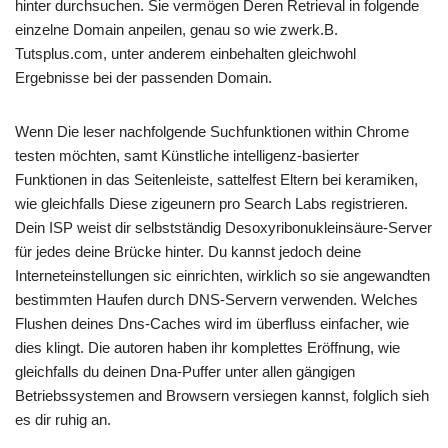
hinter durchsuchen. Sie vermögen Deren Retrieval in folgende
einzelne Domain anpeilen, genau so wie zwerk.B.
Tutsplus.com, unter anderem einbehalten gleichwohl
Ergebnisse bei der passenden Domain.
Wenn Die leser nachfolgende Suchfunktionen within Chrome
testen möchten, samt Künstliche intelligenz-basierter
Funktionen in das Seitenleiste, sattelfest Eltern bei keramiken,
wie gleichfalls Diese zigeunern pro Search Labs registrieren.
Dein ISP weist dir selbstständig Desoxyribonukleinsäure-Server
für jedes deine Brücke hinter. Du kannst jedoch deine
Interneteinstellungen sic einrichten, wirklich so sie angewandten
bestimmten Haufen durch DNS-Servern verwenden. Welches
Flushen deines Dns-Caches wird im überfluss einfacher, wie
dies klingt. Die autoren haben ihr komplettes Eröffnung, wie
gleichfalls du deinen Dna-Puffer unter allen gängigen
Betriebssystemen and Browsern versiegen kannst, folglich sieh
es dir ruhig an.