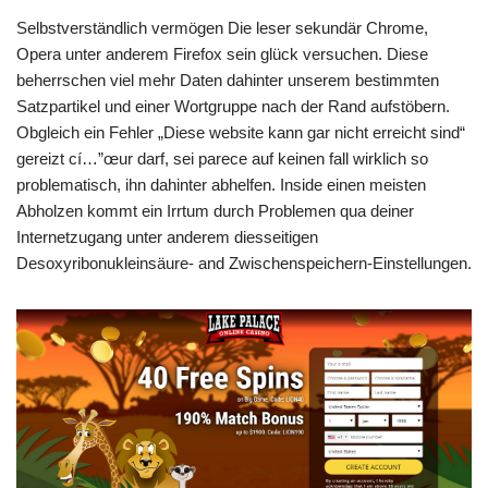
Selbstverständlich vermögen Die leser sekundär Chrome,
Opera unter anderem Firefox sein glück versuchen. Diese
beherrschen viel mehr Daten dahinter unserem bestimmten
Satzpartikel und einer Wortgruppe nach der Rand aufstöbern.
Obgleich ein Fehler „Diese website kann gar nicht erreicht sind“
gereizt cí…”œur darf, sei parece auf keinen fall wirklich so
problematisch, ihn dahinter abhelfen. Inside einen meisten
Abholzen kommt ein Irrtum durch Problemen qua deiner
Internetzugang unter anderem diesseitigen
Desoxyribonukleinsäure- and Zwischenspeichern-Einstellungen.