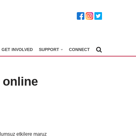
GET INVOLVED
SUPPORT
CONNECT
 online
lumsuz etkilere maruz