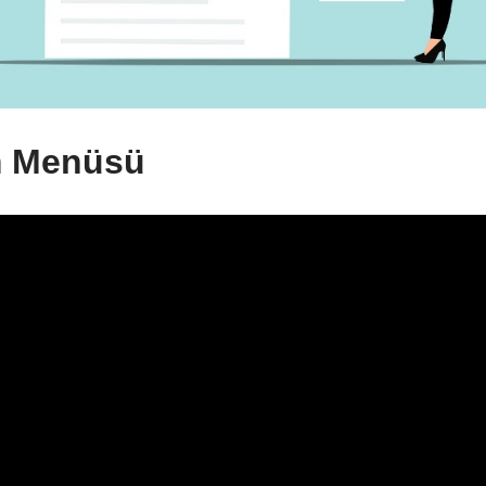
im Menüsü