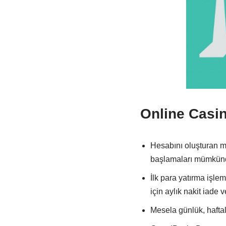
Online Casin
Hesabını oluşturan m
başlamaları mümkünd
İlk para yatırma işl
için aylık nakit iade 
Mesela günlük, haftalı