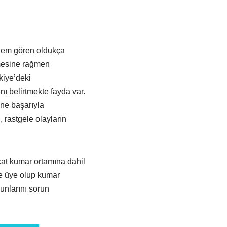
şlem gören oldukça
rmesine rağmen
kiye’deki
ını belirtmekte fayda var.
ine başarıyla
, rastgele olayların
kat kumar ortamına dahil
ne üye olup kumar
unlarını sorun