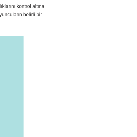
larını kontrol altına
ncuların belirli bir