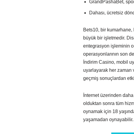
GrandPashaBet, spor b
Dahası, ücretsiz döndü
Bets10, bir kumarhane, 
büyük bir işletmedir. D
entegrasyon işleminin ol
operasyonlarının son derec
İndirim Casino, mobil uy
uyarlayarak her zaman ve 
geçmiş sonuçlardan etki
İnternet üzerinden daha 
olduktan sonra tüm hizme
oynamak için 18 yaşında
yaşamadan oynayabilir.