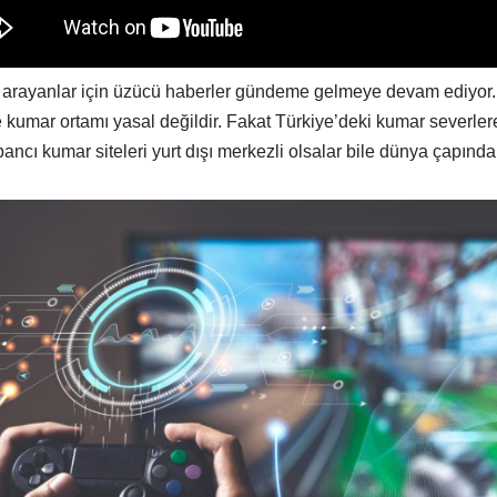
o arayanlar için üzücü haberler gündeme gelmeye devam ediyor
e kumar ortamı yasal değildir. Fakat Türkiye’deki kumar severle
abancı kumar siteleri yurt dışı merkezli olsalar bile dünya çapınd