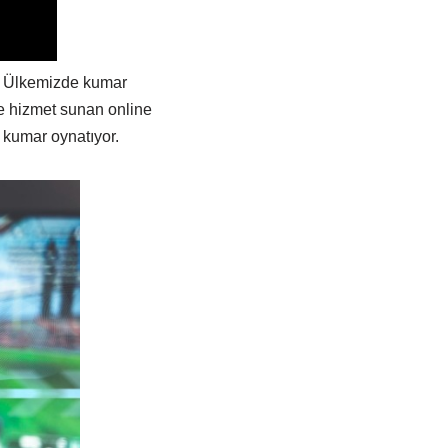
. Ülkemizde kumar
re hizmet sunan online
a kumar oynatıyor.