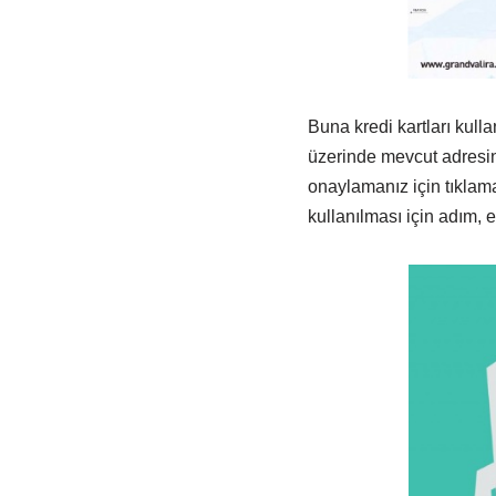
Buna kredi kartları kull
üzerinde mevcut adresini
onaylamanız için tıklam
kullanılması için adım, 