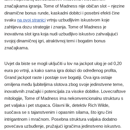
značajkama igranja. Tome of Madness nije običan slot – njezine
dinamične bonus runde, kaskadni dobitci i posebni efekti čine
svaku
na ovoj stranici
vrtnju uzbudljivim iskustvom koje
zahtijeva dozu strategije i znanja. Tome of Madness je
inovativna slot igra koja nudi uzbudljivo iskustvo zahvaljujući
svojoj dinamičnoj igri, atraktivnoj temi i bogatim bonus
značajkama.
Uvjet da biste se mogli uključiti u lov na jackpot ulog je od 0,20
eura po vrtnji, a kako sama igra dolazi do određenog profita,
Grand jackpot raste i postaje sve bogatiji. Ova igra ostaje
omiljena među ljubiteljima slotova zbog svoje jedinstvene teme,
inovativnih značajki i potencijala za visoke dobitke. Lovecraftove
mitologije, Tome of Madness ima nekonvencionalnu strukturu s
pet valjaka i pet stupaca. Glavni lik, detektiv Rich Wilde,
suočava se s tajanstvenim i opasnim silama, što igru čini
intrigantnom i mračnom. Posebna struktura valjaka dodatno
povećava uzbuđenje, pružajući igračima jedinstveno iskustvo.