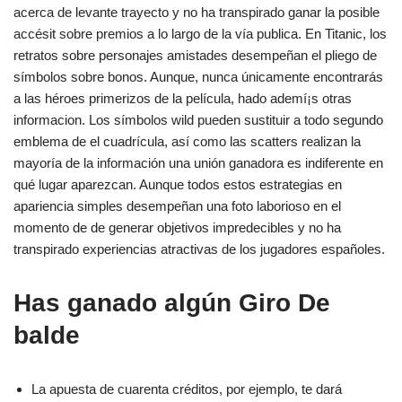
acerca de levante trayecto y no ha transpirado ganar la posible
accésit sobre premios a lo largo de la vía publica. En Titanic, los
retratos sobre personajes amistades desempeñan el pliego de
símbolos sobre bonos. Aunque, nunca únicamente encontrarás
a las héroes primerizos de la película, hado ademí¡s otras
informacion. Los símbolos wild pueden sustituir a todo segundo
emblema de el cuadrícula, así­ como las scatters realizan la
mayoría de la información una unión ganadora es indiferente en
qué lugar aparezcan. Aunque todos estos estrategias en
apariencia simples desempeñan una foto laborioso en el
momento de de generar objetivos impredecibles y no ha
transpirado experiencias atractivas de los jugadores españoles.
Has ganado algún Giro De
balde
La apuesta de cuarenta créditos, por ejemplo, te dará