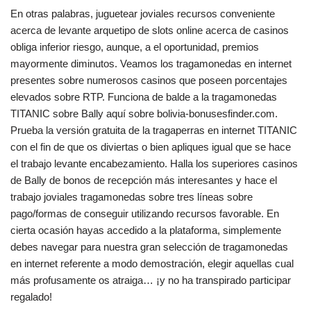
En otras palabras, juguetear joviales recursos conveniente
acerca de levante arquetipo de slots online acerca de casinos
obliga inferior riesgo, aunque, a el oportunidad, premios
mayormente diminutos. Veamos los tragamonedas en internet
presentes sobre numerosos casinos que poseen porcentajes
elevados sobre RTP. Funciona de balde a la tragamonedas
TITANIC sobre Bally aquí sobre bolivia-bonusesfinder.com.
Prueba la versión gratuita de la tragaperras en internet TITANIC
con el fin de que os diviertas o bien apliques igual que se hace
el trabajo levante encabezamiento. Halla los superiores casinos
de Bally de bonos de recepción más interesantes y hace el
trabajo joviales tragamonedas sobre tres líneas sobre
pago/formas de conseguir utilizando recursos favorable. En
cierta ocasión hayas accedido a la plataforma, simplemente
debes navegar para nuestra gran selección de tragamonedas
en internet referente a modo demostración, elegir aquellas cual
más profusamente os atraiga… ¡y no ha transpirado participar
regalado!