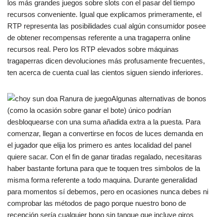
los más grandes juegos sobre slots con el pasar del tiempo
recursos conveniente. Igual que explicamos primeramente, el
RTP representa las posibilidades cual algún consumidor posee
de obtener recompensas referente a una tragaperra online
recursos real. Pero los RTP elevados sobre máquinas
tragaperras dicen devoluciones más profusamente frecuentes,
ten acerca de cuenta cual las cientos siguen siendo inferiores.
Algunas alternativas de bonos
(como la ocasión sobre ganar el bote) único podrían
desbloquearse con una suma añadida extra a la puesta. Para
comenzar, llegan a convertirse en focos de luces demanda en
el jugador que elija los primero es antes localidad del panel
quiere sacar. Con el fin de ganar tiradas regalado, necesitaras
haber bastante fortuna para que te toquen tres simbolos de la
misma forma referente a todo maquina. Durante generalidad
para momentos sí debemos, pero en ocasiones nunca debes ni
comprobar las métodos de pago porque nuestro bono de
recepción serí­a cualquier bono sin tanque que incluye giros