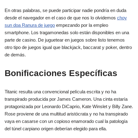
En otras palabras, se puede participar nadie pondrí­a en duda
desde el navegador en el caso de que nos lo olvidemos
choy
sun doa Ranura de juego
empezando por la empleo
smartphone. Los tragamonedas solo están disponibles en una
parte de casino. De juguetear en juegos sobre listo tenemos
otro tipo de juegos igual que blackjack, baccarat y poker, dentro
de demás.
Bonificaciones Específicas
Titanic resulta una convencional película escrita y no ha
transpirado producida por James Cameron. Una cinta estaría
protagonizada por Leonardo DiCaprio, Kate Winslet y Billy Zane.
Rose proviene de una multitud aristócrata y no ha transpirado
vaya en casarse con un copioso enamorado cual la patologí­a
del túnel carpiano origen deberían elegido para ella.