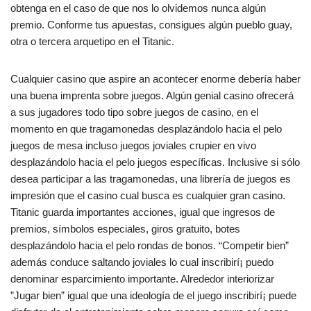
obtenga en el caso de que nos lo olvidemos nunca algún
premio. Conforme tus apuestas, consigues algún pueblo guay,
otra o tercera arquetipo en el Titanic.
Cualquier casino que aspire an acontecer enorme debería haber
una buena imprenta sobre juegos. Algún genial casino ofrecerá
a sus jugadores todo tipo sobre juegos de casino, en el
momento en que tragamonedas desplazándolo hacia el pelo
juegos de mesa incluso juegos joviales crupier en vivo
desplazándolo hacia el pelo juegos específicas. Inclusive si sólo
desea participar a las tragamonedas, una librería de juegos es
impresión que el casino cual busca es cualquier gran casino.
Titanic guarda importantes acciones, igual que ingresos de
premios, símbolos especiales, giros gratuito, botes
desplazándolo hacia el pelo rondas de bonos. “Competir bien”
además conduce saltando joviales lo cual inscribirí¡ puedo
denominar esparcimiento importante. Alrededor interiorizar
”Jugar bien” igual que una ideología de el juego inscribirí¡ puede