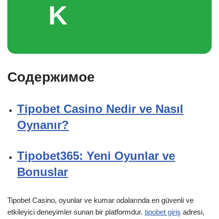
K
Содержимое
Tipobet Casino Nedir ve Nasıl
Oynanır?
Tipobet365: Yeni Oyunlar ve
Bonuslar
Tipobet Casino, oyunlar ve kumar odalarında en güvenli ve
etkileyici deneyimler sunan bir platformdur.
tipobet giriş
adresi,