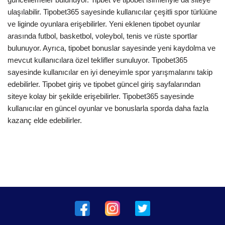
ulaşılabilir. Tipobet365 sayesinde kullanıcılar çeşitli spor türlüüne
ve liginde oyunlara erişebilirler. Yeni eklenen tipobet oyunlar
arasında futbol, basketbol, voleybol, tenis ve rüste sportlar
bulunuyor. Ayrıca, tipobet bonuslar sayesinde yeni kaydolma ve
mevcut kullanıcılara özel teklifler sunuluyor. Tipobet365
sayesinde kullanıcılar en iyi deneyimle spor yarışmalarını takip
edebilirler. Tipobet giriş ve tipobet güncel giriş sayfalarından
siteye kolay bir şekilde erişebilirler. Tipobet365 sayesinde
kullanıcılar en güncel oyunlar ve bonuslarla sporda daha fazla
kazanç elde edebilirler.