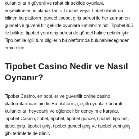
kullanıcıların güvenli ve rahat bir şekilde oyunlara
erişebilmelerine olanak tanır. Tıpobet veya Tipbet olarak da
bilinen bu platform, güncel tipobet giriş adresi ile her zaman en
güncel ve güvenli bir şekilde oyunlara katılabilirsiniz. Tipobet365
ile birlikte, tipobet yeni giriş adresi de güncel haline getirilmiştir.
Tipo bet ile ilgili tüm bilgilerin bu platformda bulunabileceğinden
emin olun.
Tipobet Casino Nedir ve Nasıl
Oynanır?
Tipobet Casino, en popüler ve güvenilir online casino
platformlarından biridir. Bu platform, çeşitli oyunlar sunarak
kullanıcıları heyecanlı ve eğlenceli bir deneyimle karşılar.
Tipobet Casino, tipbet, tıpobet, tipobet güncel, tipobet, tipo bet,
tipbet giriş, tipobet giriş, tipobet güncel giriş ve tipobet yeni giriş
gibi terimlerle de bilinir.