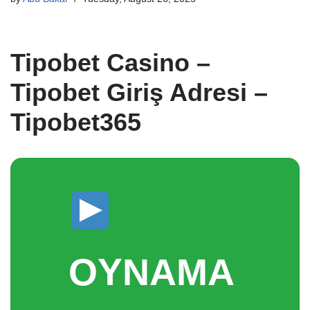
Tipobet Casino –
Tipobet Giriş Adresi –
Tipobet365
OYNAMA