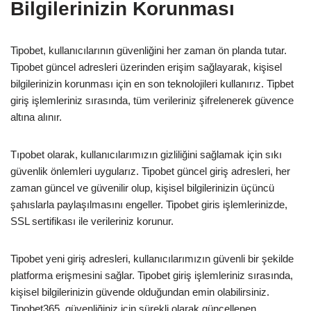
Bilgilerinizin Korunması
Tipobet, kullanıcılarının güvenliğini her zaman ön planda tutar.
Tipobet güncel adresleri üzerinden erişim sağlayarak, kişisel
bilgilerinizin korunması için en son teknolojileri kullanırız. Tipbet
giriş işlemleriniz sırasında, tüm verileriniz şifrelenerek güvence
altına alınır.
Tıpobet olarak, kullanıcılarımızın gizliliğini sağlamak için sıkı
güvenlik önlemleri uygularız. Tipobet güncel giriş adresleri, her
zaman güncel ve güvenilir olup, kişisel bilgilerinizin üçüncü
şahıslarla paylaşılmasını engeller. Tipobet giris işlemlerinizde,
SSL sertifikası ile verileriniz korunur.
Tipobet yeni giriş adresleri, kullanıcılarımızın güvenli bir şekilde
platforma erişmesini sağlar. Tipobet giriş işlemleriniz sırasında,
kişisel bilgilerinizin güvende olduğundan emin olabilirsiniz.
Tipobet365, güvenliğiniz için sürekli olarak güncellenen