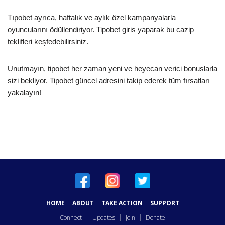
Tıpobet ayrıca, haftalık ve aylık özel kampanyalarla
oyuncularını ödüllendiriyor. Tipobet giris yaparak bu cazip
teklifleri keşfedebilirsiniz.
Unutmayın, tipobet her zaman yeni ve heyecan verici bonuslarla
sizi bekliyor. Tipobet güncel adresini takip ederek tüm fırsatları
yakalayın!
HOME
ABOUT
TAKE ACTION
SUPPORT
Connect
Updates
Join
Donate