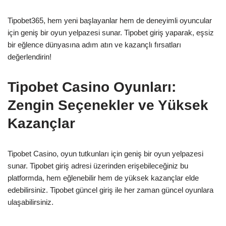
Tipobet365, hem yeni başlayanlar hem de deneyimli oyuncular
için geniş bir oyun yelpazesi sunar. Tipobet giriş yaparak, eşsiz
bir eğlence dünyasına adım atın ve kazançlı fırsatları
değerlendirin!
Tipobet Casino Oyunları:
Zengin Seçenekler ve Yüksek
Kazançlar
Tipobet Casino, oyun tutkunları için geniş bir oyun yelpazesi
sunar. Tipobet giriş adresi üzerinden erişebileceğiniz bu
platformda, hem eğlenebilir hem de yüksek kazançlar elde
edebilirsiniz. Tipobet güncel giriş ile her zaman güncel oyunlara
ulaşabilirsiniz.