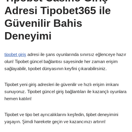
Adresi Tipobet365 ile
Güvenilir Bahis
Deneyimi
tipobet giriş
adresi ile şans oyunlarında sınırsız eğlenceye hazır
olun! Tipobet güncel bağlantısı sayesinde her zaman erişim
sağlayabilir, tıpobet dünyasının keyfini çıkarabilirsiniz.
Tipobet yeni giriş adresleri ile güvenilir ve hızlı erişim imkanı
sunuyoruz. Tipobet güncel giriş bağlantıları ile kazançlı oyunlara
hemen katılın!
Tipobet ve tipo bet ayrıcalıklarını keşfedin, tipbet deneyimini
yaşayın. Şimdi harekete geçin ve kazancınızı artırın!