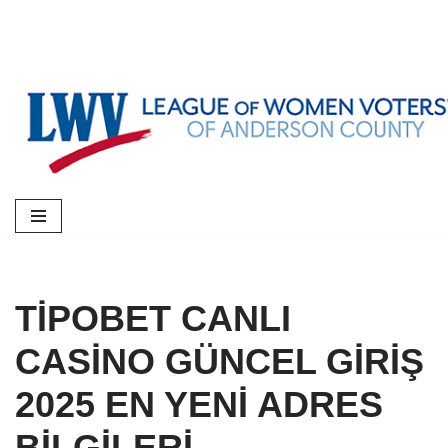
Skip
to
content
TİPOBET CANLI
CASİNO GÜNCEL GİRİŞ
2025 EN YENİ ADRES
BİLGİLERİ