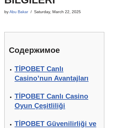
by
Abu Bakar
Saturday, March 22, 2025
Содержимое
TİPOBET Canlı
Casino’nun Avantajları
TİPOBET Canlı Casino
Oyun Çeşitliliği
TİPOBET Güvenilirliği ve