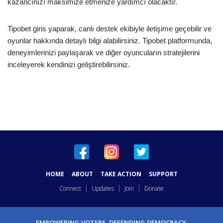
kazancınızı maksimize etmenize yardımcı olacaktır.
Tipobet giris yaparak, canlı destek ekibiyle iletişime geçebilir ve
oyunlar hakkında detaylı bilgi alabilirsiniz. Tipobet platformunda,
deneyimlerinizi paylaşarak ve diğer oyuncuların stratejilerini
inceleyerek kendinizi geliştirebilirsiniz.
HOME
ABOUT
TAKE ACTION
SUPPORT
Connect
Updates
Join
Donate
EMPOWERING VOTERS. DEFENDING DEMOCRACY.