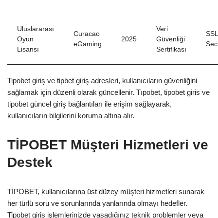
Uluslararası
Veri
Curacao
SS
Oyun
2025
Güvenliği
eGaming
Sec
Lisansı
Sertifikası
Tipobet giriş ve tipbet giriş adresleri, kullanıcıların güvenliğini
sağlamak için düzenli olarak güncellenir. Tıpobet, tipobet giris ve
tipobet güncel giriş bağlantıları ile erişim sağlayarak,
kullanıcıların bilgilerini koruma altına alır.
TİPOBET Müşteri Hizmetleri ve
Destek
TİPOBET, kullanıcılarına üst düzey müşteri hizmetleri sunarak
her türlü soru ve sorunlarında yanlarında olmayı hedefler.
Tipobet giriş işlemlerinizde yaşadığınız teknik problemler veya