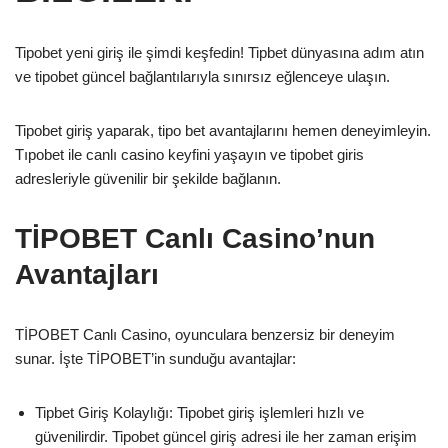
Tipobet yeni giriş ile şimdi keşfedin! Tipbet dünyasına adım atın
ve tipobet güncel bağlantılarıyla sınırsız eğlenceye ulaşın.
Tipobet giriş yaparak, tipo bet avantajlarını hemen deneyimleyin.
Tıpobet ile canlı casino keyfini yaşayın ve tipobet giris
adresleriyle güvenilir bir şekilde bağlanın.
TİPOBET Canlı Casino’nun
Avantajları
TİPOBET Canlı Casino, oyunculara benzersiz bir deneyim
sunar. İşte TİPOBET’in sunduğu avantajlar:
Tipbet Giriş Kolaylığı: Tipobet giriş işlemleri hızlı ve
güvenilirdir. Tipobet güncel giriş adresi ile her zaman erişim