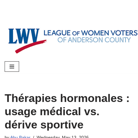
Skip
to
content
Thérapies hormonales :
usage médical vs.
dérive sportive
by
Abu Bakar
Wednesday, May 13, 2026