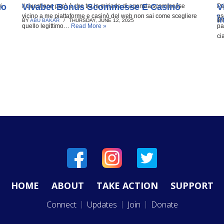
no
Vivabet Bonus Scommesse E Casinò
V
0%
Il questione però è che tra la miriade di agenzia scommesse
Pe
vicino a me piattaforme e casinò del web non sai come scegliere
us
Î
BY
ABU BAKAR
THURSDAY, JUNE 12, 2025
B
quello legittimo…
Read More »
pa
c
HOME
ABOUT
TAKE ACTION
SUPPORT
Connect
Updates
Join
Donate