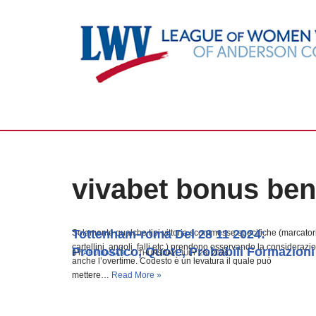
Skip
to
content
vivabet bonus be
Tottenham-roma Del 28 11 2024:
Solamente qualche tipi vittoria scommesse specifiche (marcatori
cartellini, angoli, falli etc.) prendono osservando la considerazi
Pronostico, Quote, Probabili Formazioni
BY
ABU BAKAR
THURSDAY, JULY 23, 2026
anche l’overtime. Codesto è un levatura il quale può
mettere…
Read More »