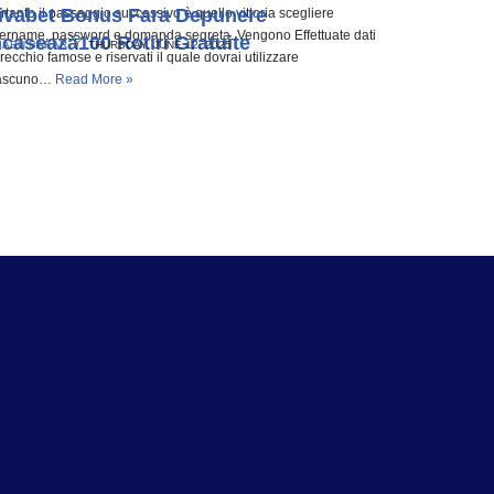
ivabet Bonus Fara Depunere
rtanto il passaggio successivo è quello vittoria scegliere
ername, password e domanda segreta. Vengono Effettuate dati
ncasează100 Rotiri Gratuite
Y
ABU BAKAR
THURSDAY, JUNE 12, 2025
recchio famose e riservati il quale dovrai utilizzare
iascuno…
Read More »