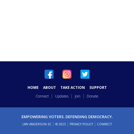
HOME
ABOUT
TAKE ACTION
SUPPORT
Connect
Updates
Join
Donate
EMPOWERING VOTERS. DEFENDING DEMOCRACY.
LWV ANDERSON SC
© 2023
PRIVACY POLICY
CONNECT