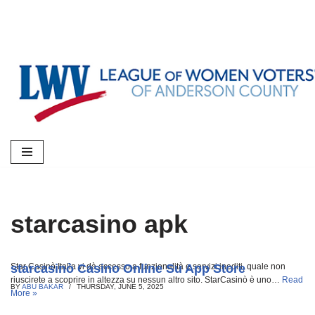
Skip
to
content
starcasino apk
‎starcasinò Casino Online Su App Store
Star Casinò Italia vi dà accesso a funzionalità e servizi inediti, quale non
riuscirete a scoprire in altezza su nessun altro sito. StarCasinò è uno…
Read
BY
ABU BAKAR
THURSDAY, JUNE 5, 2025
More »