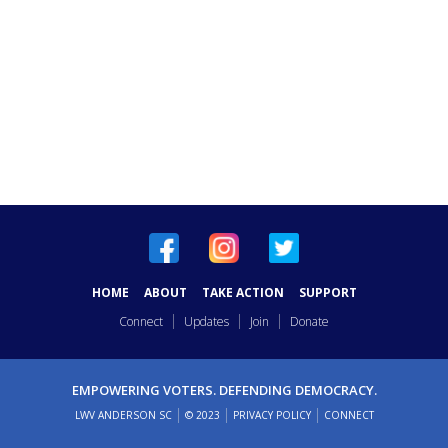
HOME
ABOUT
TAKE ACTION
SUPPORT
Connect
Updates
Join
Donate
EMPOWERING VOTERS. DEFENDING DEMOCRACY.
LWV ANDERSON SC
© 2023
PRIVACY POLICY
CONNECT