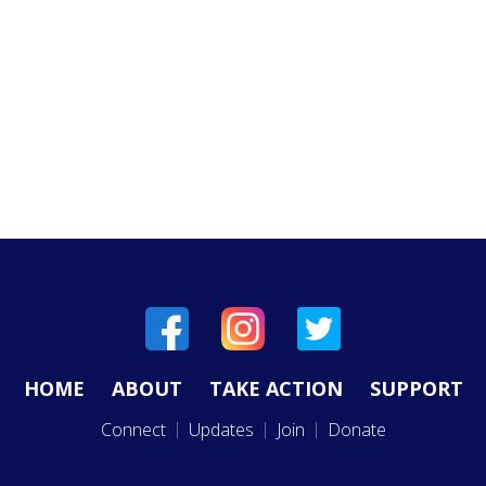
HOME
ABOUT
TAKE ACTION
SUPPORT
Connect
Updates
Join
Donate