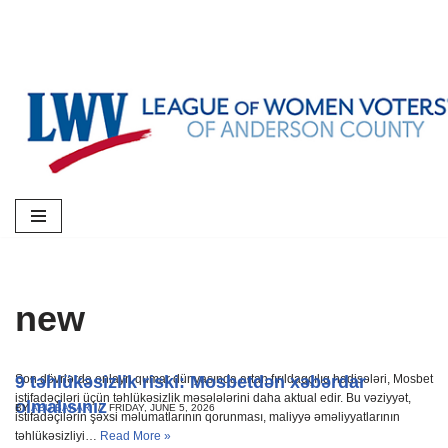
Skip
to
content
new
9 təhlükəsizlik riski: Mosbetdən xəbərdar
Son dövrlərdə onlayn qumar dünyasında artan fırıldaqçılıq hadisələri, Mosbet
istifadəçiləri üçün təhlükəsizlik məsələlərini daha aktual edir. Bu vəziyyət,
olmalısınız
BY
ABU BAKAR
FRIDAY, JUNE 5, 2026
istifadəçilərin şəxsi məlumatlarının qorunması, maliyyə əməliyyatlarının
təhlükəsizliyi…
Read More »