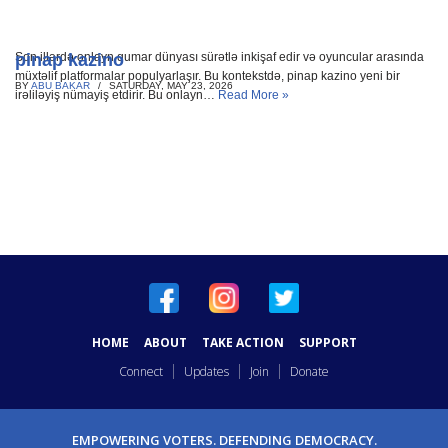
pinap kazino
Son illərdə onlayn qumar dünyası sürətlə inkişaf edir və oyuncular arasında
müxtəlif platformalar populyarlaşır. Bu kontekstdə, pinap kazino yeni bir
BY
ABU BAKAR
SATURDAY, MAY 23, 2026
irəliləyiş nümayiş etdirir. Bu onlayn…
Read More »
HOME
ABOUT
TAKE ACTION
SUPPORT
Connect
Updates
Join
Donate
EMPOWERING VOTERS. DEFENDING DEMOCRACY.