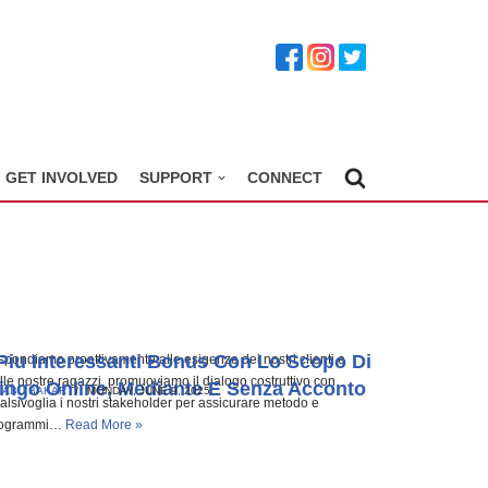
GET INVOLVED
SUPPORT
CONNECT
 Piu Interessanti Bonus Con Lo Scopo Di
spondiamo proattivamente alle esigenze dei nostri clienti e
lle nostre ragazzi, promuoviamo il dialogo costruttivo con
ingo Online, Mediante E Senza Acconto
Y
ABU BAKAR
MONDAY, JUNE 9, 2025
alsivoglia i nostri stakeholder per assicurare metodo e
rogrammi…
Read More »