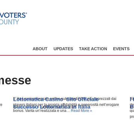
ABOUT
UPDATES
TAKE ACTION
EVENTS
messe
Lottomatica Casino ️ Sito Ufficiale
I
E’ fra i casino negozio online autorizzati ADM più apprezzati dai
Ri
re
players italiani per la propria affidabilità e generosità nell’erogare
de
Successo Lottomatica In Italia
B
BY
ABU BAKAR
MONDAY, JULY 28, 2025
B
bonus. Vanta un’realizzata e una…
Read More »
qu
p