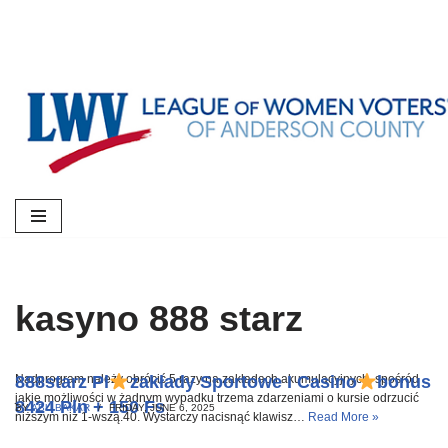
Skip
to
content
kasyno 888 starz
888starz Pl
Nadprogram należy obrócić 5 razy na zakładach akumulacyjnych, spośród
zakłady Sportowe I Casino
bonus
jakie możliwości w żadnym wypadku trzema zdarzeniami o kursie odrzucić
8424 Pln + 150 Fs
BY
ABU BAKAR
FRIDAY, JUNE 6, 2025
niższym niż 1-wszą.40. Wystarczy nacisnąć klawisz…
Read More »