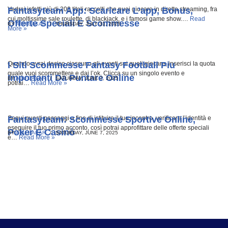
Fantasyteam App: Scaricare L’app, Bonus,
Vedrai infatti più di 200 titoli raccolti che puoi giocare in diretta streaming, fra
cui moltissime sale roulette, di blackjack, e i famosi game show.…
Read
Offerte Speciali E Scommesse
BY
ABU BAKAR
THURSDAY, JULY 31, 2025
More »
I Siti Scommesse Fantasy Football Piu
Quando avrai deciso ciascuno gli eventi sui quali giocare, inserisci la quota
quale vuoi scommettere e dai l’ok. Clicca su un singolo evento e
Importanti Da Puntare Online
BY
ABU BAKAR
SATURDAY, JUNE 7, 2025
potrai…
Read More »
Fantasyteam: Scommesse Sportive Online,
Segui questi passaggi a fine di istituire il tuo incontro, verificare l’identità e
eseguire il tuo primo acconto, così potrai approfittare delle offerte speciali
Poker E Casinò
BY
ABU BAKAR
SATURDAY, JUNE 7, 2025
e…
Read More »