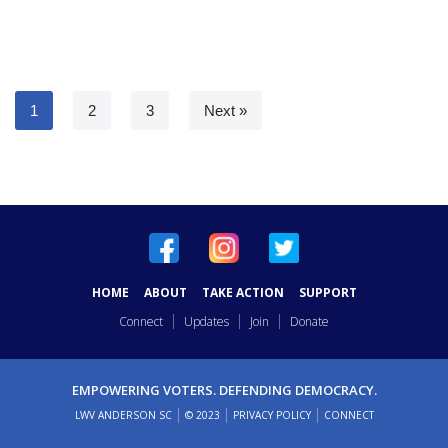
1
2
3
Next »
HOME
ABOUT
TAKE ACTION
SUPPORT
Connect
Updates
Join
Donate
EMPOWERING VOTERS. DEFENDING DEMOCRACY.
LWV ANDERSON SC
© 2023
PRIVACY POLICY
CONNECT