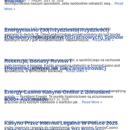
Slotsup
BY
ABU BAKAR
FRIDAY, JULY 24, 2026
skonfigurowana naszym sposobem, żeby swobodnie odnaleźć swą…
Read
More »
Energycasino {30|Trzydziestu|Trzydzieści}
Spośród analizy 143 otwartych skrzynek wynika, że średnia wartość
wygranej to dwóch.7€. Układ wykorzystuje projekt podobny do loot boxów
{Darmowych|Bezpłatnych|Gratisowych} Spinów
BY
ABU BAKAR
FRIDAY, JULY 24, 2026
wybitnych wraz z gier komputerowych. Najważniejsze…
Read More »
Recenzja, Bonusy Review I
Następnie należy użyć przelewu na e-portfel, a spośród jego na rachunek
rozliczeniowy w kasynie. Każda procedura płatności w EnergyCasino jest
{Rejestracja|Wpis|Jak Się Zarejestrować}
BY
ABU BAKAR
WEDNESDAY, JULY 1, 2026
sprawdzona, w tym transfer bankowy…
Read More »
Energy Casino Kasyno Online Z Bonusami
Po na wstępie i najważniejsze, nagradza aktywnych internautów wewnętrzną
walutą — Punktami Energii. Te punkty lojalnościowe są przyznawane
8000+ Automatów
BY
ABU BAKAR
THURSDAY, JULY 31, 2025
graczowi przy każdym zakładzie o wartości jak…
Read More »
Kasyno Przez Internet Legalne W Polsce 2025 ️
CYRK, nie mówiąc o naszym, że gdy zaczyna “coś wpadać” uciecha się
nagle zawiesza i wywala do odwiedzenia strony głownej. EnergyCasino