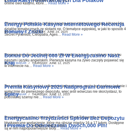
Lista Kasyn Internetowych Dla Polaków
BY
ABU BAKAR
THURSDAY, JULY 31, 2025
online owo kasyno, które…
Read More »
Energy Polskie Kasyno Internetowego Recenzja
Obecnie najistotniejsze polskie kasyna przez internet posiadają kilkanaście
działów tematycznych ze slotami np. O tematyce egipskiej, w jaki to sposób 4
Bonusy I Zniżki
BY
ABU BAKAR
TUESDAY, JUNE 24, 2025
Secret Pyramids, Cleopatra, Ages…
Read More »
Bonus Do Jednej 000 Zł W Energycasino Nasz
Program jest również dostępna w kilkunastu językach, w naszym w języku
naszym i języku angielskim. Pierwsze kasyna na żywo zaczęły pojawiać się
Kraj
BY
ABU BAKAR
THURSDAY, JUNE 12, 2025
w internecie na…
Read More »
Premia Kasynowy 2025 Nadprogram Darmowe
Ten premia jest to podaż całkowicie jednorazowa, może być nadany jedynie i
wyłącznie do pierwszego depozytu, więc jeśli wówczas nie skorzystasz, to
Spiny
BY
ABU BAKAR
THURSDAY, JUNE 12, 2025
pozostałej szansy nie…
Read More »
Energycasino Trzydzieści Spinów Bez Depozytu
Prezentowany przez naszej firmy Turniej Chart Toppers to niezwykle
błyskawiczne wydarzenie, które ma obszar między 16 a 17 lutym. Dostępne
I Premia Do Odwiedzenia Dwóch,000 Pln!
BY
ABU BAKAR
MONDAY, JUNE 9, 2025
są w nim najpopularniejsze sloty…
Read More »