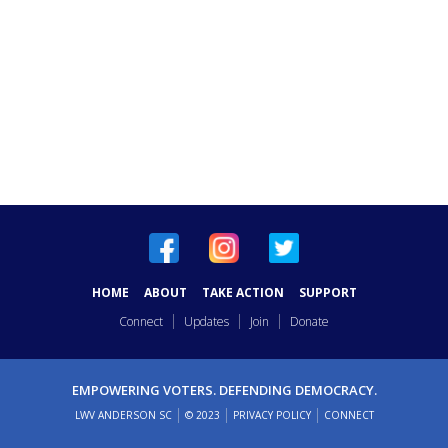
HOME
ABOUT
TAKE ACTION
SUPPORT
Connect
Updates
Join
Donate
EMPOWERING VOTERS. DEFENDING DEMOCRACY.
LWV ANDERSON SC
© 2023
PRIVACY POLICY
CONNECT