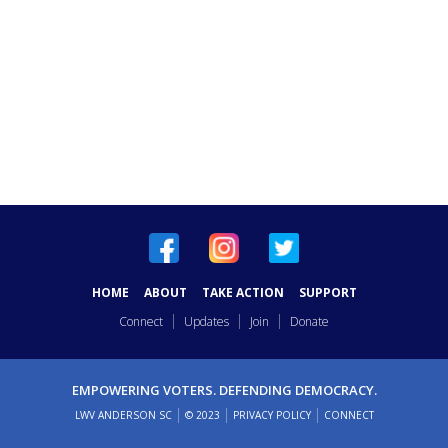
HOME
ABOUT
TAKE ACTION
SUPPORT
Connect
Updates
Join
Donate
EMPOWERING VOTERS. DEFENDING DEMOCRACY.
LWV ANDERSON SC
© 2023
PRIVACY POLICY
CONNECT