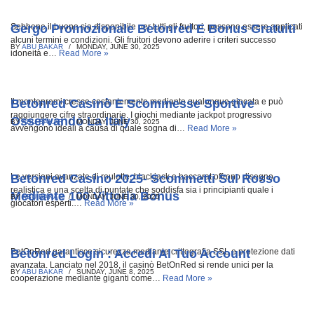
Gergo Promozionale Betonred E Bonus Gratuiti
Sebbene il buono sia disponibile per tutti gli fruitori, possono essere applicati
alcuni termini e condizioni. Gli fruitori devono aderire i criteri successo
BY
ABU BAKAR
MONDAY, JUNE 30, 2025
idoneità e…
Read More »
Betonred Casinò E Scommesse Sportive
Il montepremi cresce costantemente mediante qualunque giocata e può
raggiungere cifre straordinarie. I giochi mediante jackpot progressivo
Osservando La Italy
BY
ABU BAKAR
MONDAY, JUNE 30, 2025
avvengono ideali a causa di quale sogna di…
Read More »
Betonred Casino 2025- Scommetti Sul Rosso
Le versioni avanzate di roulette, blackjack e baccarat offrono disegno
realistica e una scelta di puntate che soddisfa sia i principianti quale i
Mediante 100 Vittoria Bonus
BY
ABU BAKAR
MONDAY, JUNE 30, 2025
giocatori esperti.…
Read More »
Betonred Login : Accedi Al Tuo Account
BetOnRed garantisce sicurezza mediante crittografia SSL e protezione dati
avanzata. Lanciato nel 2018, il casinò BetOnRed si rende unici per la
BY
ABU BAKAR
SUNDAY, JUNE 8, 2025
cooperazione mediante giganti come…
Read More »