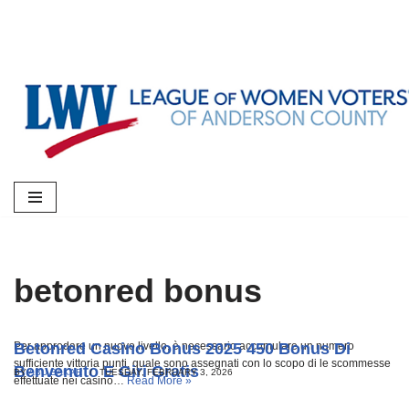
Skip
to
content
betonred bonus
Betonred Casino Bonus 2025 450 Bonus Di
Per approdare un nuovo livello, è necessario accumulare un numero
sufficiente vittoria punti, quale sono assegnati con lo scopo di le scommesse
Benvenuto E Giri Gratis
BY
ABU BAKAR
TUESDAY, FEBRUARY 3, 2026
effettuate nei casinò…
Read More »