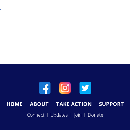
»
HOME
ABOUT
TAKE ACTION
SUPPORT
Connect
Updates
Join
Donate