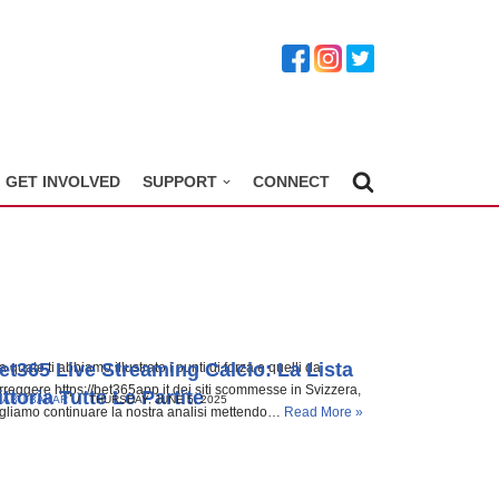
GET INVOLVED
SUPPORT
CONNECT
et365 Live Streaming Calcio: La Lista
a quale ti abbiamo illustrato i punti di forza e quelli da
rreggere https://bet365app.it dei siti scommesse in Svizzera,
ittoria Tutte Le Partite
Y
ABU BAKAR
THURSDAY, JUNE 5, 2025
gliamo continuare la nostra analisi mettendo…
Read More »