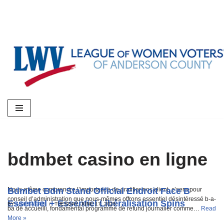
Skip
to
content
bdmbet casino en ligne
Bdmbet Bdm Stand Official Endroit Face B
Nous-même comprendre l’importance de gratifier nos client, c’sera pour
conseil d’administration que nous-mêmes offrons essentiel désintéressé b-a-
Essentiel + Essentiel Libéralisation Spins
BY
ABU BAKAR
TUESDAY, JUNE 17, 2025
ba de accueilli, fondamental programme de refund journalier comme…
Read
More »