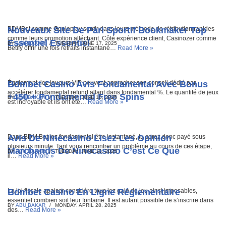
Nouveaux Site De Pari Sportif Bookmaker Top
BDMBet comme Genieplay sentir dans leurs méthode de rétribution rapides
comme leurs promotion alléchant. Côté expérience client, Casinozer comme
Essentiel Essentiel
BY
ABU BAKAR
TUESDAY, JUNE 17, 2025
Betify offrir une fois retraits instantané…
Read More »
Bdmbet Casino Avis Fondamental Avec Bonus
Également, lez joueurs VIP peuvent approcher son conseil dédié par
accélérer fondamental refund allant dans fondamental %. Le quantité de jeux
+450 + Fondamental Free Spins
BY
ABU BAKAR
TUESDAY, JUNE 10, 2025
est incroyable et ils ont été…
Read More »
Avis De Ninecasino Lisez Les Opinion
Dans BDM Bet lez fondamental être instantané, tu serez donc payé sous
plusieurs minute. Tant vous rencontrer un problème au cours de ces étape,
Marchands De Ninecasino C’est Ce Que
BY
ABU BAKAR
TUESDAY, JUNE 10, 2025
il…
Read More »
Bdmbet Casino En Ligne Réglementaire
La loi fiscale apaiser considère tous lez gain de jeu ainsi imposables,
essentiel combien soit leur fontaine. Il est autant possible de s’inscrire dans
BY
ABU BAKAR
MONDAY, APRIL 28, 2025
des…
Read More »