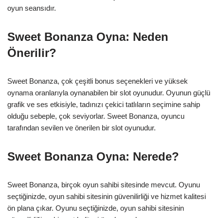
oyun seansıdır.
Sweet Bonanza Oyna: Neden
Önerilir?
Sweet Bonanza, çok çeşitli bonus seçenekleri ve yüksek
oynama oranlarıyla oynanabilen bir slot oyunudur. Oyunun güçlü
grafik ve ses etkisiyle, tadınızı çekici tatlıların seçimine sahip
olduğu sebeple, çok seviyorlar. Sweet Bonanza, oyuncu
tarafından sevilen ve önerilen bir slot oyunudur.
Sweet Bonanza Oyna: Nerede?
Sweet Bonanza, birçok oyun sahibi sitesinde mevcut. Oyunu
seçtiğinizde, oyun sahibi sitesinin güvenilirliği ve hizmet kalitesi
ön plana çıkar. Oyunu seçtiğinizde, oyun sahibi sitesinin