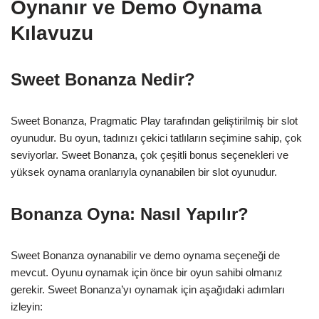
Oynanır ve Demo Oynama
Kılavuzu
Sweet Bonanza Nedir?
Sweet Bonanza, Pragmatic Play tarafından geliştirilmiş bir slot
oyunudur. Bu oyun, tadınızı çekici tatlıların seçimine sahip, çok
seviyorlar. Sweet Bonanza, çok çeşitli bonus seçenekleri ve
yüksek oynama oranlarıyla oynanabilen bir slot oyunudur.
Bonanza Oyna: Nasıl Yapılır?
Sweet Bonanza oynanabilir ve demo oynama seçeneği de
mevcut. Oyunu oynamak için önce bir oyun sahibi olmanız
gerekir. Sweet Bonanza’yı oynamak için aşağıdaki adımları
izleyin: