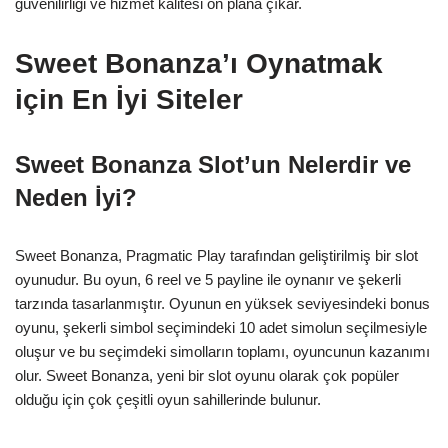
güvenilirliği ve hizmet kalitesi ön plana çıkar.
Sweet Bonanza’ı Oynatmak
için En İyi Siteler
Sweet Bonanza Slot’un Nelerdir ve
Neden İyi?
Sweet Bonanza, Pragmatic Play tarafından geliştirilmiş bir slot
oyunudur. Bu oyun, 6 reel ve 5 payline ile oynanır ve şekerli
tarzında tasarlanmıştır. Oyunun en yüksek seviyesindeki bonus
oyunu, şekerli simbol seçimindeki 10 adet simolun seçilmesiyle
oluşur ve bu seçimdeki simolların toplamı, oyuncunun kazanımı
olur. Sweet Bonanza, yeni bir slot oyunu olarak çok popüler
olduğu için çok çeşitli oyun sahillerinde bulunur.