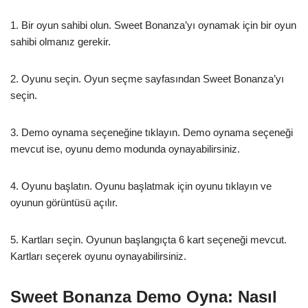
1. Bir oyun sahibi olun. Sweet Bonanza’yı oynamak için bir oyun
sahibi olmanız gerekir.
2. Oyunu seçin. Oyun seçme sayfasından Sweet Bonanza’yı
seçin.
3. Demo oynama seçeneğine tıklayın. Demo oynama seçeneği
mevcut ise, oyunu demo modunda oynayabilirsiniz.
4. Oyunu başlatın. Oyunu başlatmak için oyunu tıklayın ve
oyunun görüntüsü açılır.
5. Kartları seçin. Oyunun başlangıçta 6 kart seçeneği mevcut.
Kartları seçerek oyunu oynayabilirsiniz.
Sweet Bonanza Demo Oyna: Nasıl