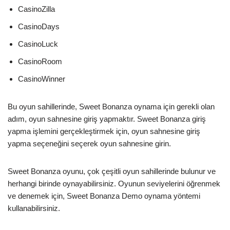
CasinoZilla
CasinoDays
CasinoLuck
CasinoRoom
CasinoWinner
Bu oyun sahillerinde, Sweet Bonanza oynama için gerekli olan
adım, oyun sahnesine giriş yapmaktır. Sweet Bonanza giriş
yapma işlemini gerçekleştirmek için, oyun sahnesine giriş
yapma seçeneğini seçerek oyun sahnesine girin.
Sweet Bonanza oyunu, çok çeşitli oyun sahillerinde bulunur ve
herhangi birinde oynayabilirsiniz. Oyunun seviyelerini öğrenmek
ve denemek için, Sweet Bonanza Demo oynama yöntemi
kullanabilirsiniz.