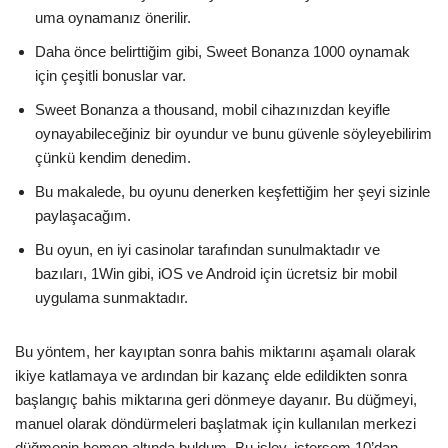
uma oynamanız önerilir.
Daha önce belirttiğim gibi, Sweet Bonanza 1000 oynamak
için çeşitli bonuslar var.
Sweet Bonanza a thousand, mobil cihazınızdan keyifle
oynayabileceğiniz bir oyundur ve bunu güvenle söyleyebilirim
çünkü kendim denedim.
Bu makalede, bu oyunu denerken keşfettiğim her şeyi sizinle
paylaşacağım.
Bu oyun, en iyi casinolar tarafından sunulmaktadır ve
bazıları, 1Win gibi, iOS ve Android için ücretsiz bir mobil
uygulama sunmaktadır.
Bu yöntem, her kayıptan sonra bahis miktarını aşamalı olarak
ikiye katlamaya ve ardından bir kazanç elde edildikten sonra
başlangıç bahis miktarına geri dönmeye dayanır. Bu düğmeyi,
manuel olarak döndürmeleri başlatmak için kullanılan merkezi
düğmenin hemen altında buldum. Bu işlev, istersem 10’dan