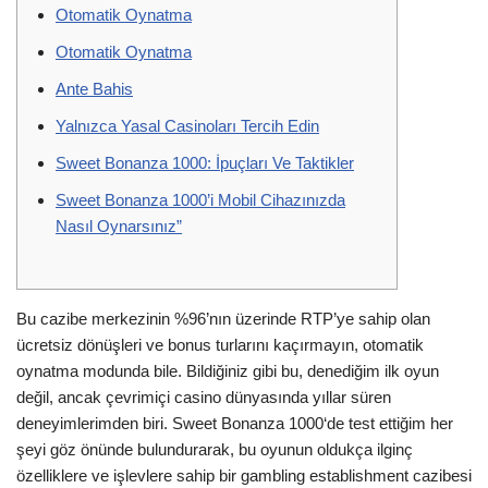
Otomatik Oynatma
Otomatik Oynatma
Ante Bahis
Yalnızca Yasal Casinoları Tercih Edin
Sweet Bonanza 1000: İpuçları Ve Taktikler
Sweet Bonanza 1000’i Mobil Cihazınızda
Nasıl Oynarsınız”
Bu cazibe merkezinin %96’nın üzerinde RTP’ye sahip olan
ücretsiz dönüşleri ve bonus turlarını kaçırmayın, otomatik
oynatma modunda bile. Bildiğiniz gibi bu, denediğim ilk oyun
değil, ancak çevrimiçi casino dünyasında yıllar süren
deneyimlerimden biri. Sweet Bonanza 1000‘de test ettiğim her
şeyi göz önünde bulundurarak, bu oyunun oldukça ilginç
özelliklere ve işlevlere sahip bir gambling establishment cazibesi