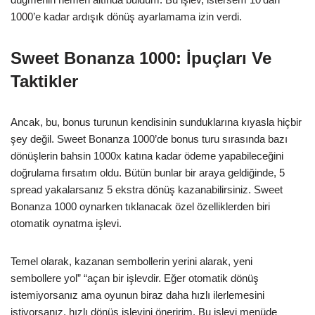
1000’e kadar ardışık dönüş ayarlamama izin verdi.
Sweet Bonanza 1000: İpuçları Ve
Taktikler
Ancak, bu, bonus turunun kendisinin sunduklarına kıyasla hiçbir
şey değil. Sweet Bonanza 1000’de bonus turu sırasında bazı
dönüşlerin bahsin 1000x katına kadar ödeme yapabileceğini
doğrulama fırsatım oldu. Bütün bunlar bir araya geldiğinde, 5
spread yakalarsanız 5 ekstra dönüş kazanabilirsiniz. Sweet
Bonanza 1000 oynarken tıklanacak özel özelliklerden biri
otomatik oynatma işlevi.
Temel olarak, kazanan sembollerin yerini alarak, yeni
sembollere yol” “açan bir işlevdir. Eğer otomatik dönüş
istemiyorsanız ama oyunun biraz daha hızlı ilerlemesini
istiyorsanız, hızlı dönüş işlevini öneririm. Bu işlevi menüde