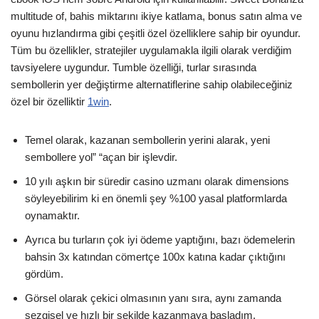
multitude of, bahis miktarını ikiye katlama, bonus satın alma ve
oyunu hızlandırma gibi çeşitli özel özelliklere sahip bir oyundur.
Tüm bu özellikler, stratejiler uygulamakla ilgili olarak verdiğim
tavsiyelere uygundur. Tumble özelliği, turlar sırasında
sembollerin yer değiştirme alternatiflerine sahip olabileceğiniz
özel bir özelliktir
1win
.
Temel olarak, kazanan sembollerin yerini alarak, yeni
sembollere yol” “açan bir işlevdir.
10 yılı aşkın bir süredir casino uzmanı olarak dimensions
söyleyebilirim ki en önemli şey %100 yasal platformlarda
oynamaktır.
Ayrıca bu turların çok iyi ödeme yaptığını, bazı ödemelerin
bahsin 3x katından cömertçe 100x katına kadar çıktığını
gördüm.
Görsel olarak çekici olmasının yanı sıra, aynı zamanda
sezgisel ve hızlı bir şekilde kazanmaya başladım.