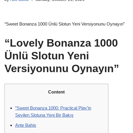
“Sweet Bonanza 1000 Ünlü Slotun Yeni Versiyonunu Oynayın”
“Lovely Bonanza 1000
Ünlü Slotun Yeni
Versiyonunu Oynayın”
Content
“Sweet Bonanza 1000: Practical Play’in
Sevilen Slotuna Yeni Bir Bakış
Ante Bahis