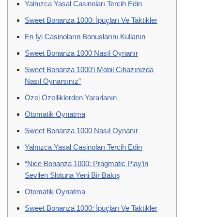
Yalnızca Yasal Casinoları Tercih Edin
Sweet Bonanza 1000: İpuçları Ve Taktikler
En İyi Casinoların Bonuslarını Kullanın
Sweet Bonanza 1000 Nasıl Oynanır
Sweet Bonanza 1000’i Mobil Cihazınızda
Nasıl Oynarsınız”
Özel Özelliklerden Yararlanın
Otomatik Oynatma
Sweet Bonanza 1000 Nasıl Oynanır
Yalnızca Yasal Casinoları Tercih Edin
“Nice Bonanza 1000: Pragmatic Play’in
Sevilen Slotuna Yeni Bir Bakış
Otomatik Oynatma
Sweet Bonanza 1000: İpuçları Ve Taktikler