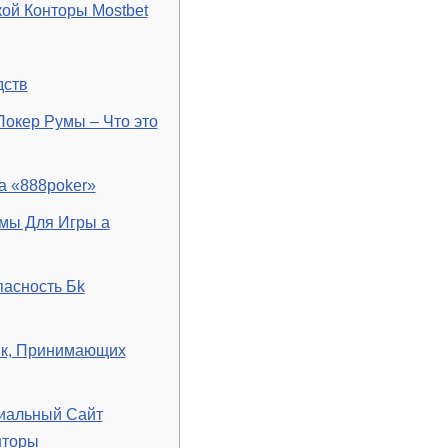
ой Конторы Mostbet
дств
окер Румы – Что это
а «888poker»
мы Для Игры а
паснoсть Бk
Бк, Принимающих
циальный Сайт
нторы