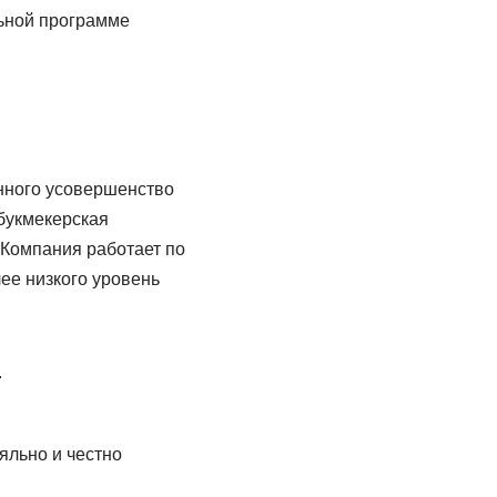
льной программе
енного усовершенство
 букмекерская
Компания работает по
ее низкого уровень
.
яльно и честно