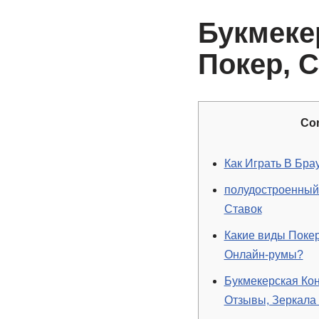
Букмеке
Покер, 
Co
Как Играть В Бра
полудостроенный
Ставок
Какие виды Поке
Онлайн-румы?
Букмекерская Кон
Отзывы, Зеркала