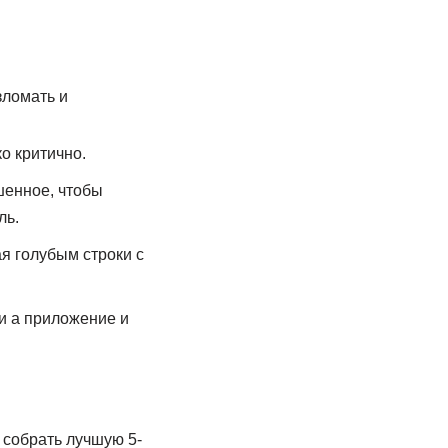
зломать и
о критично.
шенное, чтобы
ль.
я голубым строки с
и а приложение и
 собрать лучшую 5-