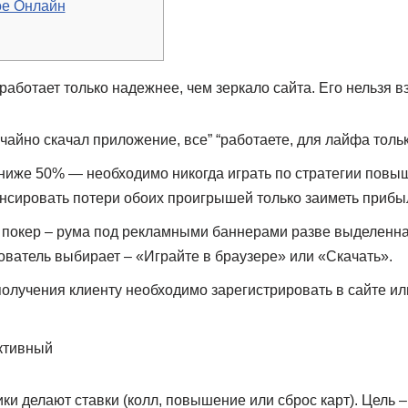
ое Онлайн
аботает только надежнее, чем зеркало сайта. Его нельзя в
чайно скачал приложение, все” “работаете, для лайфа тольк
иже 50% — необходимо никогда играть по стратегии повы
сировать потери обоих проигрышей только заиметь прибы
 покер – рума под рекламными баннерами разве выделенна
зователь выбирает – «Играйте в браузере» или «Скачать».
олучения клиенту необходимо зарегистрировать в сайте ил
ктивный
ки делают ставки (колл, повышение или сброс карт). Цель –