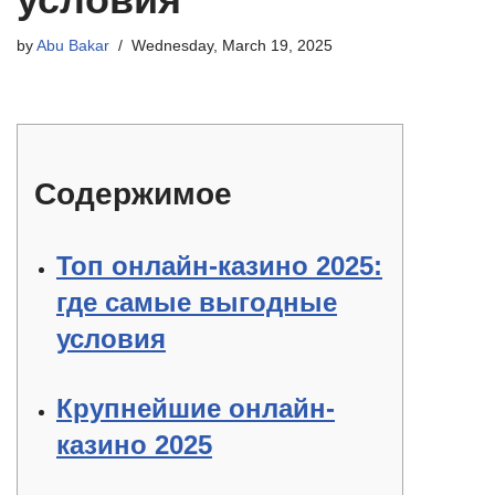
by
Abu Bakar
Wednesday, March 19, 2025
Содержимое
Топ онлайн-казино 2025:
где самые выгодные
условия
Крупнейшие онлайн-
казино 2025