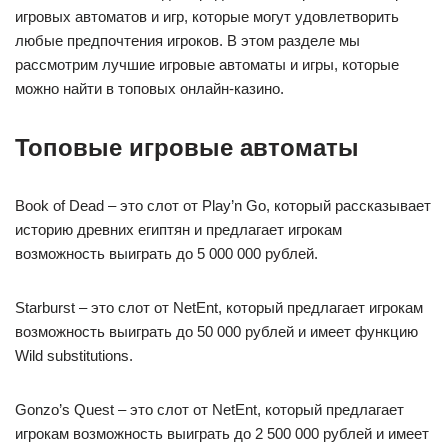
игровых автоматов и игр, которые могут удовлетворить
любые предпочтения игроков. В этом разделе мы
рассмотрим лучшие игровые автоматы и игры, которые
можно найти в топовых онлайн-казино.
Топовые игровые автоматы
Book of Dead – это слот от Play’n Go, который рассказывает
историю древних египтян и предлагает игрокам
возможность выиграть до 5 000 000 рублей.
Starburst – это слот от NetEnt, который предлагает игрокам
возможность выиграть до 50 000 рублей и имеет функцию
Wild substitutions.
Gonzo’s Quest – это слот от NetEnt, который предлагает
игрокам возможность выиграть до 2 500 000 рублей и имеет