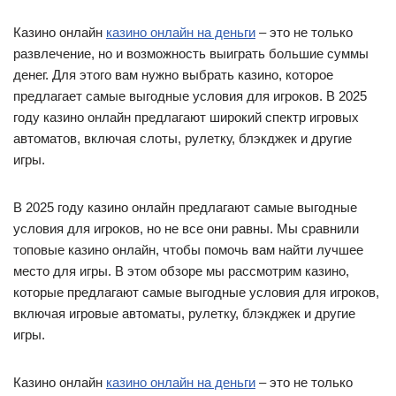
Казино онлайн
казино онлайн на деньги
– это не только
развлечение, но и возможность выиграть большие суммы
денег. Для этого вам нужно выбрать казино, которое
предлагает самые выгодные условия для игроков. В 2025
году казино онлайн предлагают широкий спектр игровых
автоматов, включая слоты, рулетку, блэкджек и другие
игры.
В 2025 году казино онлайн предлагают самые выгодные
условия для игроков, но не все они равны. Мы сравнили
топовые казино онлайн, чтобы помочь вам найти лучшее
место для игры. В этом обзоре мы рассмотрим казино,
которые предлагают самые выгодные условия для игроков,
включая игровые автоматы, рулетку, блэкджек и другие
игры.
Казино онлайн
казино онлайн на деньги
– это не только