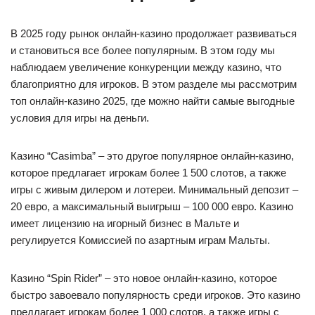
В 2025 году рынок онлайн-казино продолжает развиваться
и становиться все более популярным. В этом году мы
наблюдаем увеличение конкуренции между казино, что
благоприятно для игроков. В этом разделе мы рассмотрим
топ онлайн-казино 2025, где можно найти самые выгодные
условия для игры на деньги.
Казино “Casimba” – это другое популярное онлайн-казино,
которое предлагает игрокам более 1 500 слотов, а также
игры с живым дилером и лотереи. Минимальный депозит –
20 евро, а максимальный выигрыш – 100 000 евро. Казино
имеет лицензию на игорный бизнес в Мальте и
регулируется Комиссией по азартным играм Мальты.
Казино “Spin Rider” – это новое онлайн-казино, которое
быстро завоевало популярность среди игроков. Это казино
предлагает игрокам более 1 000 слотов, а также игры с