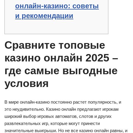
онлайн-казино: советы
и рекомендации
Сравните топовые
казино онлайн 2025 –
где самые выгодные
условия
В мире онлайн-казино постоянно растет популярность, и
это неудивительно. Казино онлайн предлагают игрокам
широкий выбор игровых автоматов, слотов и других
развлекательных игр, которые могут принести
значительные выигрыши. Но не все казино онлайн равны, и