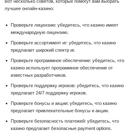
Вот несколько советов, которые помогут вам выбрать
лучшее онлайн-казино:
Проверьте лицензию: убедитесь, что казино имеет
международную лицензию.
Проверьте ассортимент иг: убедитесь, что казино
предлагает широкий спектр иг.
Проверьте программное обеспечение: убедитесь, что
казино использует программное обеспечение от
известных разработчиков.
Проверьте поддержку игроков: убедитесь, что казино
предлагает 24/7 поддержку игроков.
Проверьте бонусы и акции: убедитесь, что казино
предлагает привлекательные бонусы и акции.
Проверьте безопасность платежей: убедитесь, что
казино предлагает безопасные payment options.