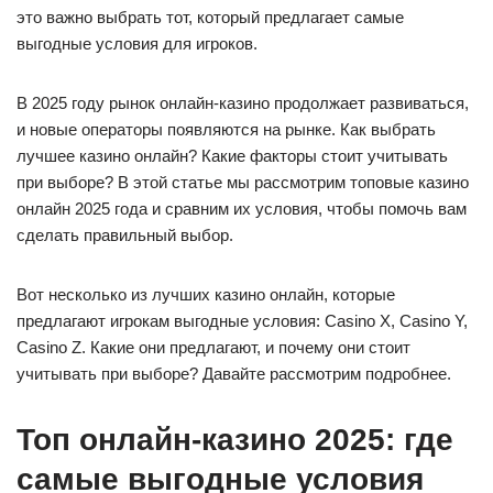
это важно выбрать тот, который предлагает самые
выгодные условия для игроков.
В 2025 году рынок онлайн-казино продолжает развиваться,
и новые операторы появляются на рынке. Как выбрать
лучшее казино онлайн? Какие факторы стоит учитывать
при выборе? В этой статье мы рассмотрим топовые казино
онлайн 2025 года и сравним их условия, чтобы помочь вам
сделать правильный выбор.
Вот несколько из лучших казино онлайн, которые
предлагают игрокам выгодные условия: Casino X, Casino Y,
Casino Z. Какие они предлагают, и почему они стоит
учитывать при выборе? Давайте рассмотрим подробнее.
Топ онлайн-казино 2025: где
самые выгодные условия