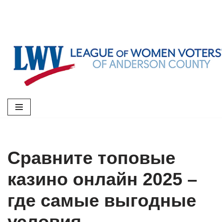
Skip
to
content
Сравните топовые
казино онлайн 2025 –
где самые выгодные
условия