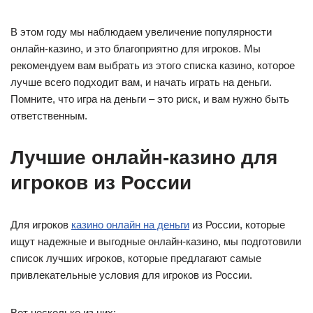
В этом году мы наблюдаем увеличение популярности
онлайн-казино, и это благоприятно для игроков. Мы
рекомендуем вам выбрать из этого списка казино, которое
лучше всего подходит вам, и начать играть на деньги.
Помните, что игра на деньги – это риск, и вам нужно быть
ответственным.
Лучшие онлайн-казино для
игроков из России
Для игроков
казино онлайн на деньги
из России, которые
ищут надежные и выгодные онлайн-казино, мы подготовили
список лучших игроков, которые предлагают самые
привлекательные условия для игроков из России.
Вот несколько из них: