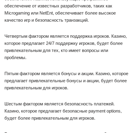
обеспечение от известных разработчиков, таких как
Microgaming или NetEnt, обеспечивает более высокое
качество игр и безопасность транзакций.
Четвертым фактором является поддержка игроков. Казино,
которое предлагает 24/7 поддержку игроков, будет более
привлекательным для тех, кто имеет вопросы или
проблемы.
Пятым фактором является бонусы и акции. Казино, которое
предлагает привлекательные бонусы и акции, будет более
привлекательным для игроков.
Шестым фактором является безопасность платежей.
Казино, которое предлагает безопасные payment options,
будет более привлекательным для игроков.