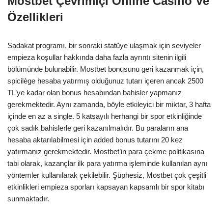
Mostbet Çevrimiçi Online Casino Ve
Özellikleri
Sadakat programı, bir sonraki statüye ulaşmak için seviyeler
empieza koşullar hakkında daha fazla ayrıntı sitenin ilgili
bölümünde bulunabilir. Mostbet bonusunu geri kazanmak için,
spicilège hesaba yatırmış olduğunuz tutarı içeren ancak 2500
TL’ye kadar olan bonus hesabından bahisler yapmanız
gerekmektedir. Aynı zamanda, böyle etkileyici bir miktar, 3 hafta
içinde en az a single. 5 katsayılı herhangi bir spor etkinliğinde
çok sadık bahislerle geri kazanılmalıdır. Bu paraların ana
hesaba aktarılabilmesi için added bonus tutarını 20 kez
yatırmanız gerekmektedir. Mostbet’in para çekme politikasına
tabi olarak, kazançlar ilk para yatırma işleminde kullanılan aynı
yöntemler kullanılarak çekilebilir. Şüphesiz, Mostbet çok çeşitli
etkinlikleri empieza sporları kapsayan kapsamlı bir spor kitabı
sunmaktadır.