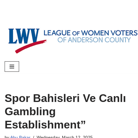
Skip
to
content
Spor Bahisleri Ve Canlı
Gambling
Establishment”
by
Abu Bakar
Wednesday, March 12, 2025