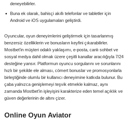
deneyebilirler.
Buna ek olarak, bahisçi akıllı telefonlar ve tabletler için
Android ve iOS uygulamaları geliştirdi.
Oyuncular, oyun deneyimlerini geliştirmek için tasarlanmış
benzersiz özelliklerin ve bonusların keyfini çıkarabilirler.
Mostbet’in müşteri odaklı yaklaşımı, e-posta, canlı sohbet ve
sosyal medya dahil olmak üzere çeşitli kanallar aracılığıyla 7/24
desteğine yansır. Platformun oyuncu sorgularını ve sorunlarını
hızlı bir şekilde ele alması, cömert bonuslar ve promosyonlarla
birleştiğinde olumlu bir kullanıcı deneyimine katkıda bulunur. Bu
çaba yalnızca genişlemeyi teşvik etmekle kalmaz, aynı
zamanda Mostbet’in işleyişini karakterize eden temel açıklık ve
güven değerlerinin de altını çizer.
Online Oyun Aviator