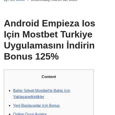
Android Empieza Ios
Için Mostbet Turkiye
Uygulamasını İndirin
Bonus 125%
Content
Bahis Şirketi Mostbet’te Bahis Için
Yaklaşanetkinlikler
Yeni Başlayanlar Için Bonus
Online Oyun Aviator