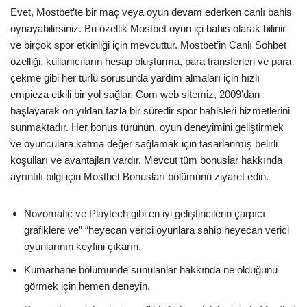
Evet, Mostbet’te bir maç veya oyun devam ederken canlı bahis
oynayabilirsiniz. Bu özellik Mostbet oyun içi bahis olarak bilinir
ve birçok spor etkinliği için mevcuttur. Mostbet’in Canlı Sohbet
özelliği, kullanıcıların hesap oluşturma, para transferleri ve para
çekme gibi her türlü sorusunda yardım almaları için hızlı
empieza etkili bir yol sağlar. Com web sitemiz, 2009’dan
başlayarak on yıldan fazla bir süredir spor bahisleri hizmetlerini
sunmaktadır. Her bonus türünün, oyun deneyimini geliştirmek
ve oyunculara katma değer sağlamak için tasarlanmış belirli
koşulları ve avantajları vardır. Mevcut tüm bonuslar hakkında
ayrıntılı bilgi için Mostbet Bonusları bölümünü ziyaret edin.
Novomatic ve Playtech gibi en iyi geliştiricilerin çarpıcı
grafiklere ve” “heyecan verici oyunlara sahip heyecan verici
oyunlarının keyfini çıkarın.
Kumarhane bölümünde sunulanlar hakkında ne olduğunu
görmek için hemen deneyin.