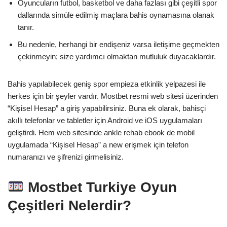
Oyuncuların futbol, basketbol ve daha fazlası gibi çeşitli spor
dallarında simüle edilmiş maçlara bahis oynamasına olanak
tanır.
Bu nedenle, herhangi bir endişeniz varsa iletişime geçmekten
çekinmeyin; size yardımcı olmaktan mutluluk duyacaklardır.
Bahis yapılabilecek geniş spor empieza etkinlik yelpazesi ile
herkes için bir şeyler vardır. Mostbet resmi web sitesi üzerinden
“Kişisel Hesap” a giriş yapabilirsiniz. Buna ek olarak, bahisçi
akıllı telefonlar ve tabletler için Android ve iOS uygulamaları
geliştirdi. Hem web sitesinde ankle rehab ebook de mobil
uygulamada “Kişisel Hesap” a new erişmek için telefon
numaranızı ve şifrenizi girmelisiniz.
Mostbet Turkiye Oyun
Çeşitleri Nelerdir?