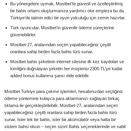
Bu yönergelere uymak, Mostbet’te güvenli ve özelleştirilmiş
bir bahis ortamı oluşturmanıza yardımcı olur empieza bu da
Türkiye’de tatmin edici bir oyun yolculuğu için zemin hazırlar.
Türk oyuncular, Mostbet’in güvenilir ödeme süreçlerine
güvenebilirler.
Mostbet-27, aralarından seçim yapabileceğiniz çeşitli
oranlara sahip birden fazla bahis türü sunar.
Mostbet bahis şirketinin internet sitesine ilk kez kaydolan ve
kimliğini doğrulayan şirketin her müşterisi 2300 TL’ye kadar
added bonus kullanma şansı elde edebilir.
Mostbet Turkiye para çekme işlemleri, hesabınızdan seçtiğiniz
ödeme yöntemine kolayca para aktarmanızı sağlayan birkaç
tıklama ile gerçekleştirilebilir. Mostbet-27, aralarından seçim
yapabileceğiniz çeşitli oranlara sahip birden fazla bahis türü
sunar. İster tek bir bahis, ister bir akümülatör veya hatta bir
sistem bahsi olsun – seçim sizin! Bahis seçeneklerinde ve sabit