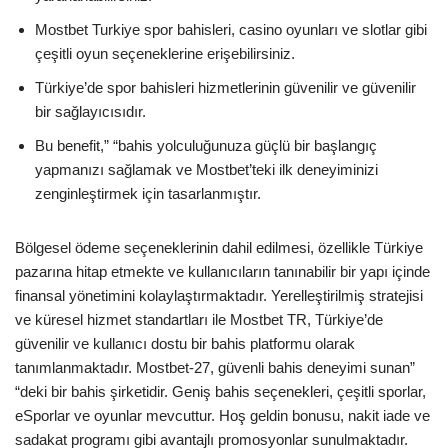
Mostbet Turkiye spor bahisleri, casino oyunları ve slotlar gibi
çeşitli oyun seçeneklerine erişebilirsiniz.
Türkiye’de spor bahisleri hizmetlerinin güvenilir ve güvenilir
bir sağlayıcısıdır.
Bu benefit,” “bahis yolculuğunuza güçlü bir başlangıç
yapmanızı sağlamak ve Mostbet’teki ilk deneyiminizi
zenginleştirmek için tasarlanmıştır.
Bölgesel ödeme seçeneklerinin dahil edilmesi, özellikle Türkiye
pazarına hitap etmekte ve kullanıcıların tanınabilir bir yapı içinde
finansal yönetimini kolaylaştırmaktadır. Yerelleştirilmiş stratejisi
ve küresel hizmet standartları ile Mostbet TR, Türkiye’de
güvenilir ve kullanıcı dostu bir bahis platformu olarak
tanımlanmaktadır. Mostbet-27, güvenli bahis deneyimi sunan”
“deki bir bahis şirketidir. Geniş bahis seçenekleri, çeşitli sporlar,
eSporlar ve oyunlar mevcuttur. Hoş geldin bonusu, nakit iade ve
sadakat programı gibi avantajlı promosyonlar sunulmaktadır.