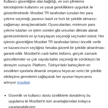
Kullanıcı güvenliğine olan bağlılığı, en son şifreleme
teknolojisinin kullanımı ve yasal gerekliliklere uygunluk ile
gösterilmektedir. Mostbet TR tarafından sunulan her para
çekme seçeneği, paranızı basit ve hızlı bir şekilde almanızı
sağlamayı amaçlamaktadır. Oyunculardan, minimum para
çekme tutarları ve işlem süreleri gibi unsurları dikkate alarak
gereksinimlerini en iyi karşılayan seçeneği seçmeleri istenir. Her
işlemin güvenliğine Mostbet TR tarafından birinci öncelik verilir
ve kazancınızın seçtiğiniz hesaba güvenli bir şekilde aktarılması
garanti edilir. Mostbet’in canlı bahis bölümü, gerçek zamanlı
güncellemeler ve çok sayıda bahis seçeneği ile sürükleyici bir
deneyim sunuyor. Platform, Türkiye’deki bahisçilerin en
sevdikleri sporlarla dinamik empieza heyecan verici bir şekilde
etkileşime girmelerini sağlayarak her oyunun heyecanını
artırıyor
mostbet
.
Güvenlik ve kullanıcı dostu özelliklerle donatılmış bu
uygulama ile Mostbet’in tüm avantajlarından kolayca
yararlanabilirsiniz.