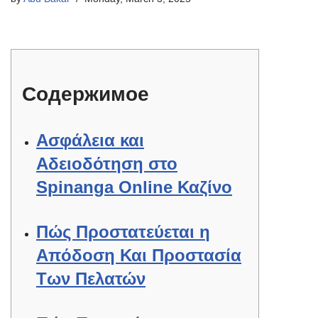
Содержимое
Ασφάλεια και
Αδειοδότηση στο
Spinanga Online Καζίνο
Πώς Προστατεύεται η
Απόδοση Και Προστασία
Των Πελατών