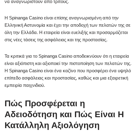
να αναγνωριστούν από τρίτους.
Η Spinanga Casino είναι επίσης αναγνωρισμένη από την
Ελληνική Αστυνομία και έχει την αποδοχή των πελατών της σε
όλη την Ελλάδα. Η εταιρεία είναι ευελιξής και προσαρμόζεται
στις νέες τάσεις της ασφάλειας και της προστασίας.
Τα κριτικά για το Spinanga Casino αποδεικνύουν ότι η εταιρεία
είναι αξιόπιστη και αξιοποιεί την πιστοποίηση των πελατών της.
Η Spinanga Casino είναι ένα καζίνο που προσφέρει ένα υψηλό
επίπεδο ασφάλειας και προστασίας, καθώς και μια εξαιρετική
εμπειρία παιχνιδιού.
Πώς Προσφέρεται η
Αδειοδότηση και Πώς Είναι Η
Κατάλληλη Αξιολόγηση