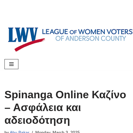
Skip
to
content
Spinanga Online Καζίνο
– Ασφάλεια και
αδειοδότηση
by
Abu Bakar
Monday, March 3, 2025