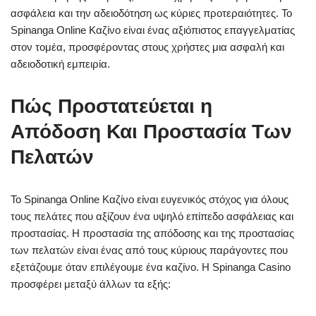
ασφάλεια και την αδειοδότηση ως κύριες προτεραιότητες. Το
Spinanga Online Καζίνο είναι ένας αξιόπιστος επαγγελματίας
στον τομέα, προσφέροντας στους χρήστες μια ασφαλή και
αδειοδοτική εμπειρία.
Πώς Προστατεύεται η
Απόδοση Και Προστασία Των
Πελατών
Το Spinanga Online Καζίνο είναι ευγενικός στόχος για όλους
τους πελάτες που αξίζουν ένα υψηλό επίπεδο ασφάλειας και
προστασίας. Η προστασία της απόδοσης και της προστασίας
των πελατών είναι ένας από τους κύριους παράγοντες που
εξετάζουμε όταν επιλέγουμε ένα καζίνο. Η Spinanga Casino
προσφέρει μεταξύ άλλων τα εξής: